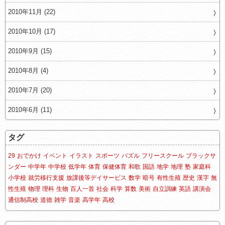
2010年11月 (22)
2010年10月 (17)
2010年9月 (15)
2010年8月 (4)
2010年7月 (20)
2010年6月 (11)
タグ
29
おでかけ
イベント
イラスト
スポーツ
パズル
フリースクール
ブラックサ
ンダー
中学年
中学校
低学年
体育
保健体育
和歌
国語
地学
地理
塾
家庭科
小学校
就労移行支援
放課後等デイサービス
数学
暗号
有性生殖
歴史
漢字
無
性生殖
物理
理科
生物
百人一首
社会
科学
算数
美術
自立訓練
英語
講演会
通信制高校
道徳
雑学
音楽
高学年
高校