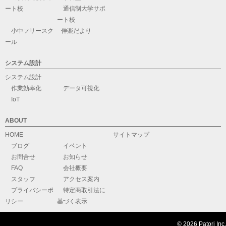
ート校
通信制大学サポ
ート校
小中フリースク
伸楽だより
ール
システム設計
システム設計
作業効率化
データ可視化
IoT
ABOUT
HOME
サイトマップ
ブログ
イベント
お問合せ
お知らせ
FAQ
会社概要
スタッフ
アクセス案内
プライバシーポ
特定商取引法に
リシー
基づく表示
© 2026 Patori Inc.