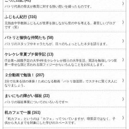
こった日記 (41)
パトリ代表の骨太が教育に対する熱い想いを綴ったものです。
ふじもん紀行 (316)
元熱血中学教師ふじもんが世界を旅しながら世の中を考える、暑苦しいブログ
です（笑）
パトリと愉快な仲間たち (58)
パトリのスタッフやキャラたちが、日々のちょっとしたネタを語ります。
ケレケレ常夏プチ留学記 (13)
IT企業へ就職予定の大学4年生ケレケレが残りの大学生活、英語を勉強しつつ世
界一幸せな国と言われる国フィジーからいろんなことをお伝えします。
２分動画で勉強！ (207)
2分で出来る頭の体操！ためになる動画「パトリ放送部」でステキに賢く大人に
なりましょう。
まいにちの障がい福祉 (22)
パトリの福祉事業についてのいろいろです〜
机カフェで一服 (161)
「机カフェ」というのは「カフェ」ってついていますが、喫茶店ではなく、子
供から大人までを対象にした学びのスペースです。