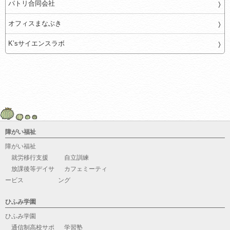
パトリ合同会社
オフィスまなぶき
K’sサイエンスラボ
障がい福祉
障がい福祉
就労移行支援
自立訓練
放課後等デイサ
カフェミーティ
ービス
ング
ひふみ学園
ひふみ学園
通信制高校サポ
学習塾