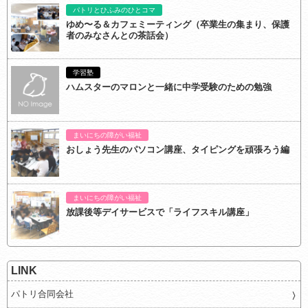
パトリとひふみのひとコマ
ゆめ〜る＆カフェミーティング（卒業生の集まり、保護
者のみなさんとの茶話会）
学習塾
ハムスターのマロンと一緒に中学受験のための勉強
まいにちの障がい福祉
おしょう先生のパソコン講座、タイピングを頑張ろう編
まいにちの障がい福祉
放課後等デイサービスで「ライフスキル講座」
LINK
パトリ合同会社