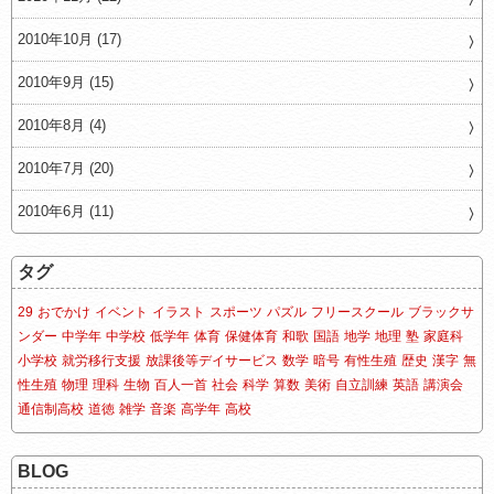
2010年10月 (17)
2010年9月 (15)
2010年8月 (4)
2010年7月 (20)
2010年6月 (11)
タグ
29
おでかけ
イベント
イラスト
スポーツ
パズル
フリースクール
ブラックサ
ンダー
中学年
中学校
低学年
体育
保健体育
和歌
国語
地学
地理
塾
家庭科
小学校
就労移行支援
放課後等デイサービス
数学
暗号
有性生殖
歴史
漢字
無
性生殖
物理
理科
生物
百人一首
社会
科学
算数
美術
自立訓練
英語
講演会
通信制高校
道徳
雑学
音楽
高学年
高校
BLOG