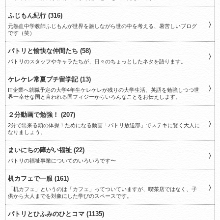
ふじもん紀行 (316)
元熱血中学教師ふじもんが世界を旅しながら世の中を考える、暑苦しいブログ
です（笑）
パトリと愉快な仲間たち (58)
パトリのスタッフやキャラたちが、日々のちょっとしたネタを語ります。
ケレケレ常夏プチ留学記 (13)
IT企業へ就職予定の大学4年生ケレケレが残りの大学生活、英語を勉強しつつ世
界一幸せな国と言われる国フィジーからいろんなことをお伝えします。
２分動画で勉強！ (207)
2分で出来る頭の体操！ためになる動画「パトリ放送部」でステキに賢く大人に
なりましょう。
まいにちの障がい福祉 (22)
パトリの福祉事業についてのいろいろです〜
机カフェで一服 (161)
「机カフェ」というのは「カフェ」ってついていますが、喫茶店ではなく、子
供から大人までを対象にした学びのスペースです。
パトリとひふみのひとコマ (1135)