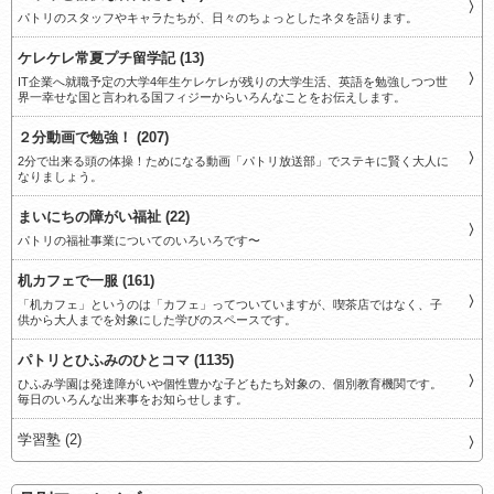
パトリのスタッフやキャラたちが、日々のちょっとしたネタを語ります。
ケレケレ常夏プチ留学記 (13)
IT企業へ就職予定の大学4年生ケレケレが残りの大学生活、英語を勉強しつつ世
界一幸せな国と言われる国フィジーからいろんなことをお伝えします。
２分動画で勉強！ (207)
2分で出来る頭の体操！ためになる動画「パトリ放送部」でステキに賢く大人に
なりましょう。
まいにちの障がい福祉 (22)
パトリの福祉事業についてのいろいろです〜
机カフェで一服 (161)
「机カフェ」というのは「カフェ」ってついていますが、喫茶店ではなく、子
供から大人までを対象にした学びのスペースです。
パトリとひふみのひとコマ (1135)
ひふみ学園は発達障がいや個性豊かな子どもたち対象の、個別教育機関です。
毎日のいろんな出来事をお知らせします。
学習塾 (2)