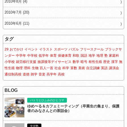
2010年8月 (4)
2010年7月 (20)
2010年6月 (11)
タグ
29
おでかけ
イベント
イラスト
スポーツ
パズル
フリースクール
ブラックサ
ンダー
中学年
中学校
低学年
体育
保健体育
和歌
国語
地学
地理
塾
家庭科
小学校
就労移行支援
放課後等デイサービス
数学
暗号
有性生殖
歴史
漢字
無
性生殖
物理
理科
生物
百人一首
社会
科学
算数
美術
自立訓練
英語
講演会
通信制高校
道徳
雑学
音楽
高学年
高校
BLOG
パトリとひふみのひとコマ
ゆめ〜る＆カフェミーティング（卒業生の集まり、保護
者のみなさんとの茶話会）
学習塾