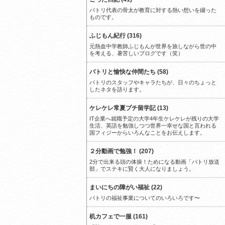
パトリ代表の骨太が教育に対する熱い想いを綴った
ものです。
ふじもん紀行 (316)
元熱血中学教師ふじもんが世界を旅しながら世の中
を考える、暑苦しいブログです（笑）
パトリと愉快な仲間たち (58)
パトリのスタッフやキャラたちが、日々のちょっと
したネタを語ります。
ケレケレ常夏プチ留学記 (13)
IT企業へ就職予定の大学4年生ケレケレが残りの大学
生活、英語を勉強しつつ世界一幸せな国と言われる
国フィジーからいろんなことをお伝えします。
２分動画で勉強！ (207)
2分で出来る頭の体操！ためになる動画「パトリ放送
部」でステキに賢く大人になりましょう。
まいにちの障がい福祉 (22)
パトリの福祉事業についてのいろいろです〜
机カフェで一服 (161)