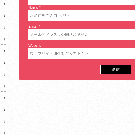
Name
*
Email
*
Website