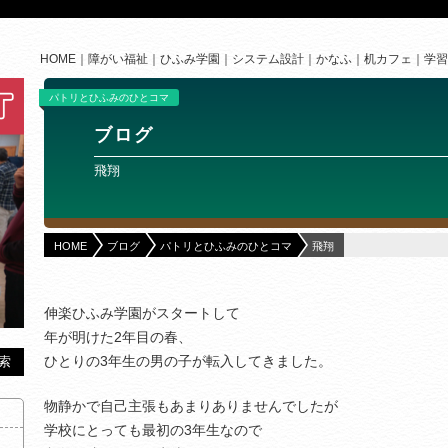
HOME
障がい福祉
ひふみ学園
システム設計
かなふ
机カフェ
学習
パトリとひふみのひとコマ
ブログ
飛翔
HOME
ブログ
パトリとひふみのひとコマ
飛翔
伸楽ひふみ学園がスタートして
年が明けた2年目の春、
ひとりの3年生の男の子が転入してきました。
物静かで自己主張もあまりありませんでしたが
学校にとっても最初の3年生なので