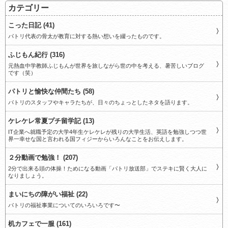
カテゴリー
こった日記 (41)
パトリ代表の骨太が教育に対する熱い想いを綴ったものです。
ふじもん紀行 (316)
元熱血中学教師ふじもんが世界を旅しながら世の中を考える、暑苦しいブログ
です（笑）
パトリと愉快な仲間たち (58)
パトリのスタッフやキャラたちが、日々のちょっとしたネタを語ります。
ケレケレ常夏プチ留学記 (13)
IT企業へ就職予定の大学4年生ケレケレが残りの大学生活、英語を勉強しつつ世
界一幸せな国と言われる国フィジーからいろんなことをお伝えします。
２分動画で勉強！ (207)
2分で出来る頭の体操！ためになる動画「パトリ放送部」でステキに賢く大人に
なりましょう。
まいにちの障がい福祉 (22)
パトリの福祉事業についてのいろいろです〜
机カフェで一服 (161)