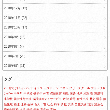
2010年12月 (12)
2010年11月 (22)
2010年10月 (17)
2010年9月 (15)
2010年8月 (4)
2010年7月 (20)
2010年6月 (11)
タグ
29
おでかけ
イベント
イラスト
スポーツ
パズル
フリースクール
ブラックサ
ンダー
中学年
中学校
低学年
体育
保健体育
和歌
国語
地学
地理
塾
家庭科
小学校
就労移行支援
放課後等デイサービス
数学
暗号
有性生殖
歴史
漢字
無
性生殖
物理
理科
生物
百人一首
社会
科学
算数
美術
自立訓練
英語
講演会
通信制高校
道徳
雑学
音楽
高学年
高校