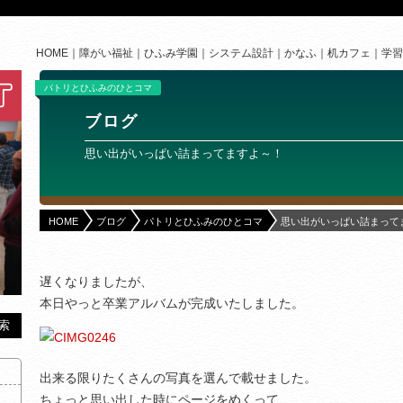
HOME
障がい福祉
ひふみ学園
システム設計
かなふ
机カフェ
学習
パトリとひふみのひとコマ
ブログ
思い出がいっぱい詰まってますよ～！
HOME
ブログ
パトリとひふみのひとコマ
思い出がいっぱい詰まって
遅くなりましたが、
本日やっと卒業アルバムが完成いたしました。
出来る限りたくさんの写真を選んで載せました。
ちょっと思い出した時にページをめくって、