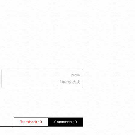
prev»
1年の集大成
Trackback : 0
Comments : 0