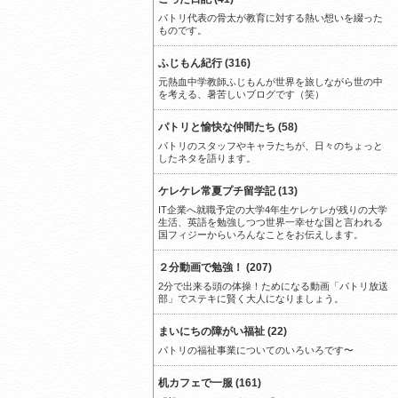
パトリ代表の骨太が教育に対する熱い想いを綴った
ものです。
ふじもん紀行 (316)
元熱血中学教師ふじもんが世界を旅しながら世の中
を考える、暑苦しいブログです（笑）
パトリと愉快な仲間たち (58)
パトリのスタッフやキャラたちが、日々のちょっと
したネタを語ります。
ケレケレ常夏プチ留学記 (13)
IT企業へ就職予定の大学4年生ケレケレが残りの大学
生活、英語を勉強しつつ世界一幸せな国と言われる
国フィジーからいろんなことをお伝えします。
２分動画で勉強！ (207)
2分で出来る頭の体操！ためになる動画「パトリ放送
部」でステキに賢く大人になりましょう。
まいにちの障がい福祉 (22)
パトリの福祉事業についてのいろいろです〜
机カフェで一服 (161)