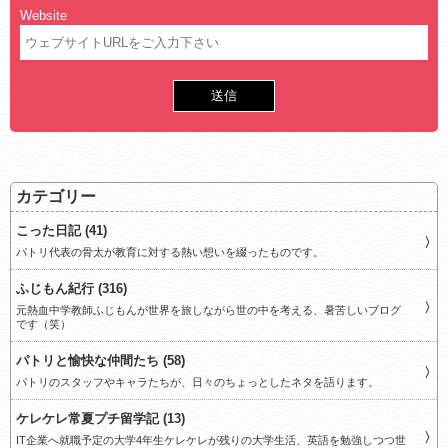
Website
カテゴリー
こった日記 (41)
パトリ代表の骨太が教育に対する熱い想いを綴ったものです。
ふじもん紀行 (316)
元熱血中学教師ふじもんが世界を旅しながら世の中を考える、暑苦しいブログ
です（笑）
パトリと愉快な仲間たち (58)
パトリのスタッフやキャラたちが、日々のちょっとしたネタを語ります。
ケレケレ常夏プチ留学記 (13)
IT企業へ就職予定の大学4年生ケレケレが残りの大学生活、英語を勉強しつつ世