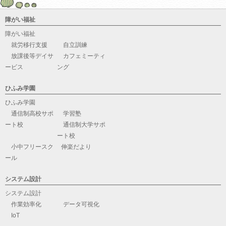
障がい福祉
障がい福祉
就労移行支援
自立訓練
放課後等デイサ
カフェミーティ
ービス
ング
ひふみ学園
ひふみ学園
通信制高校サポ
学習塾
ート校
通信制大学サポ
ート校
小中フリースク
伸楽だより
ール
システム設計
システム設計
作業効率化
データ可視化
IoT