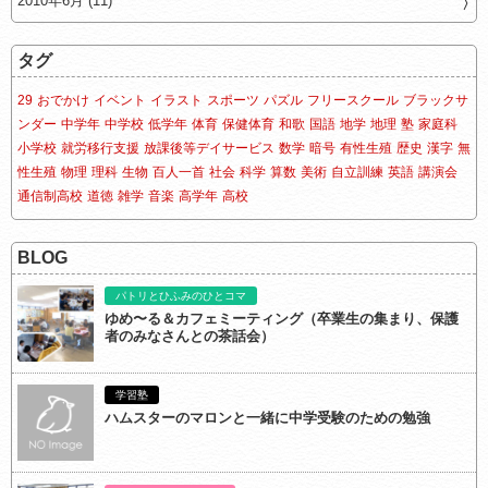
2010年6月 (11)
タグ
29
おでかけ
イベント
イラスト
スポーツ
パズル
フリースクール
ブラックサ
ンダー
中学年
中学校
低学年
体育
保健体育
和歌
国語
地学
地理
塾
家庭科
小学校
就労移行支援
放課後等デイサービス
数学
暗号
有性生殖
歴史
漢字
無
性生殖
物理
理科
生物
百人一首
社会
科学
算数
美術
自立訓練
英語
講演会
通信制高校
道徳
雑学
音楽
高学年
高校
BLOG
パトリとひふみのひとコマ
ゆめ〜る＆カフェミーティング（卒業生の集まり、保護
者のみなさんとの茶話会）
学習塾
ハムスターのマロンと一緒に中学受験のための勉強