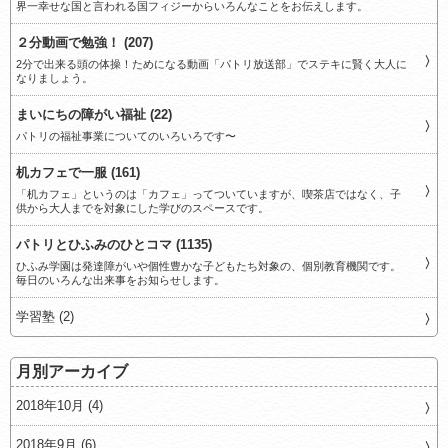
界一幸せな国と言われる国フィジーからいろんなことをお伝えします。
２分動画で勉強！ (207)
2分で出来る頭の体操！ためになる動画「パトリ放送部」でステキに賢く大人に
なりましょう。
まいにちの障がい福祉 (22)
パトリの福祉事業についてのいろいろです〜
机カフェで一服 (161)
「机カフェ」というのは「カフェ」ってついていますが、喫茶店ではなく、子
供から大人までを対象にした学びのスペースです。
パトリとひふみのひとコマ (1135)
ひふみ学園は発達障がいや個性豊かな子どもたち対象の、個別教育機関です。
毎日のいろんな出来事をお知らせします。
学習塾 (2)
月別アーカイブ
2018年10月 (4)
2018年9月 (6)