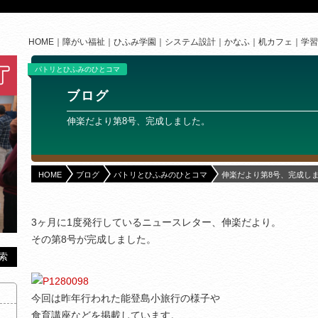
HOME
障がい福祉
ひふみ学園
システム設計
かなふ
机カフェ
学習
パトリとひふみのひとコマ
ブログ
伸楽だより第8号、完成しました。
HOME
ブログ
パトリとひふみのひとコマ
伸楽だより第8号、完成し
3ヶ月に1度発行しているニュースレター、伸楽だより。
その第8号が完成しました。
今回は昨年行われた能登島小旅行の様子や
食育講座などを掲載しています。