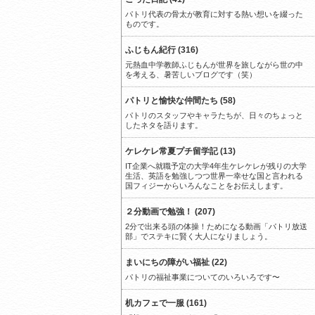
パトリ代表の骨太が教育に対する熱い想いを綴った
ものです。
ふじもん紀行 (316)
元熱血中学教師ふじもんが世界を旅しながら世の中
を考える、暑苦しいブログです（笑）
パトリと愉快な仲間たち (58)
パトリのスタッフやキャラたちが、日々のちょっと
したネタを語ります。
ケレケレ常夏プチ留学記 (13)
IT企業へ就職予定の大学4年生ケレケレが残りの大学
生活、英語を勉強しつつ世界一幸せな国と言われる
国フィジーからいろんなことをお伝えします。
２分動画で勉強！ (207)
2分で出来る頭の体操！ためになる動画「パトリ放送
部」でステキに賢く大人になりましょう。
まいにちの障がい福祉 (22)
パトリの福祉事業についてのいろいろです〜
机カフェで一服 (161)