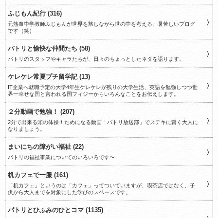
ふじもん紀行 (316)
元熱血中学教師ふじもんが世界を旅しながら世の中を考える、暑苦しいブログ
です（笑）
パトリと愉快な仲間たち (58)
パトリのスタッフやキャラたちが、日々のちょっとしたネタを語ります。
ケレケレ常夏プチ留学記 (13)
IT企業へ就職予定の大学4年生ケレケレが残りの大学生活、英語を勉強しつつ世
界一幸せな国と言われる国フィジーからいろんなことをお伝えします。
２分動画で勉強！ (207)
2分で出来る頭の体操！ためになる動画「パトリ放送部」でステキに賢く大人に
なりましょう。
まいにちの障がい福祉 (22)
パトリの福祉事業についてのいろいろです〜
机カフェで一服 (161)
「机カフェ」というのは「カフェ」ってついていますが、喫茶店ではなく、子
供から大人までを対象にした学びのスペースです。
パトリとひふみのひとコマ (1135)