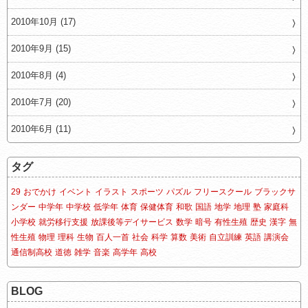
2010年10月 (17)
2010年9月 (15)
2010年8月 (4)
2010年7月 (20)
2010年6月 (11)
タグ
29
おでかけ
イベント
イラスト
スポーツ
パズル
フリースクール
ブラックサ
ンダー
中学年
中学校
低学年
体育
保健体育
和歌
国語
地学
地理
塾
家庭科
小学校
就労移行支援
放課後等デイサービス
数学
暗号
有性生殖
歴史
漢字
無
性生殖
物理
理科
生物
百人一首
社会
科学
算数
美術
自立訓練
英語
講演会
通信制高校
道徳
雑学
音楽
高学年
高校
BLOG