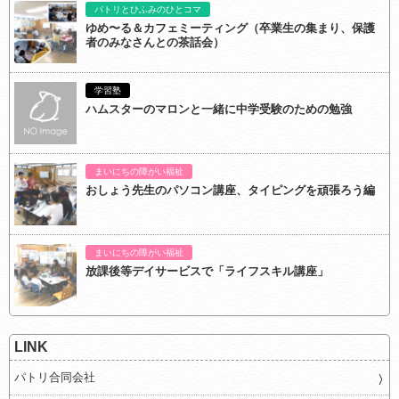
パトリとひふみのひとコマ
ゆめ〜る＆カフェミーティング（卒業生の集まり、保護
者のみなさんとの茶話会）
学習塾
ハムスターのマロンと一緒に中学受験のための勉強
まいにちの障がい福祉
おしょう先生のパソコン講座、タイピングを頑張ろう編
まいにちの障がい福祉
放課後等デイサービスで「ライフスキル講座」
LINK
パトリ合同会社