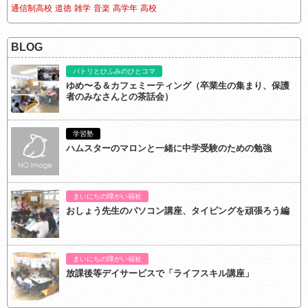
通信制高校
道徳
雑学
音楽
高学年
高校
BLOG
パトリとひふみのひとコマ
ゆめ〜る＆カフェミーティング（卒業生の集まり、保護
者のみなさんとの茶話会）
学習塾
ハムスターのマロンと一緒に中学受験のための勉強
まいにちの障がい福祉
おしょう先生のパソコン講座、タイピングを頑張ろう編
まいにちの障がい福祉
放課後等デイサービスで「ライフスキル講座」