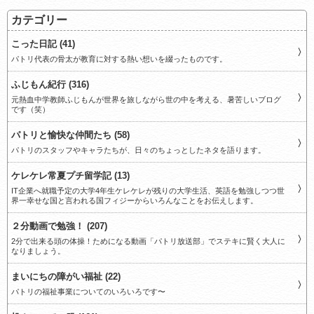
カテゴリー
こった日記 (41)
パトリ代表の骨太が教育に対する熱い想いを綴ったものです。
ふじもん紀行 (316)
元熱血中学教師ふじもんが世界を旅しながら世の中を考える、暑苦しいブログ
です（笑）
パトリと愉快な仲間たち (58)
パトリのスタッフやキャラたちが、日々のちょっとしたネタを語ります。
ケレケレ常夏プチ留学記 (13)
IT企業へ就職予定の大学4年生ケレケレが残りの大学生活、英語を勉強しつつ世
界一幸せな国と言われる国フィジーからいろんなことをお伝えします。
２分動画で勉強！ (207)
2分で出来る頭の体操！ためになる動画「パトリ放送部」でステキに賢く大人に
なりましょう。
まいにちの障がい福祉 (22)
パトリの福祉事業についてのいろいろです〜