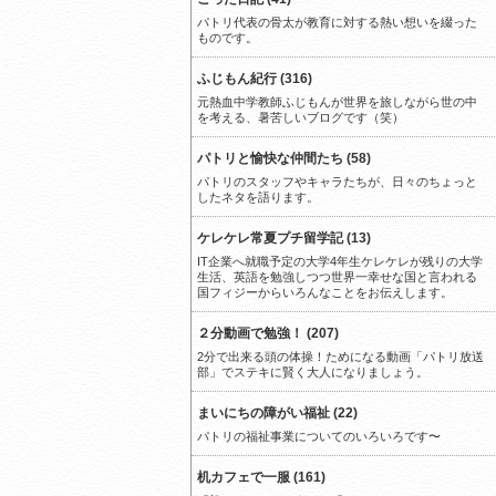
パトリ代表の骨太が教育に対する熱い想いを綴った
ものです。
ふじもん紀行 (316)
元熱血中学教師ふじもんが世界を旅しながら世の中
を考える、暑苦しいブログです（笑）
パトリと愉快な仲間たち (58)
パトリのスタッフやキャラたちが、日々のちょっと
したネタを語ります。
ケレケレ常夏プチ留学記 (13)
IT企業へ就職予定の大学4年生ケレケレが残りの大学
生活、英語を勉強しつつ世界一幸せな国と言われる
国フィジーからいろんなことをお伝えします。
２分動画で勉強！ (207)
2分で出来る頭の体操！ためになる動画「パトリ放送
部」でステキに賢く大人になりましょう。
まいにちの障がい福祉 (22)
パトリの福祉事業についてのいろいろです〜
机カフェで一服 (161)