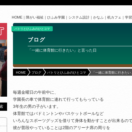
HOME
障がい福祉
ひふみ学園
システム設計
かなふ
机カフェ
学習
パトリとひふみのひとコマ
ブログ
「一緒に体育館に行きたい」と言った日
HOME
ブログ
パトリとひふみのひとコマ
「一緒に体育館に行きたい
毎週金曜日の午前中に、
学園長の車で体育館に連れて行ってもらっている
3年生の男の子がいます。
体育館ではバドミントンやバスケットボールなど
いろんなスポーツグッズを借りて身体を動かすことが出来るの
彼が普段やっていることは2階のアリーナ席の周りを