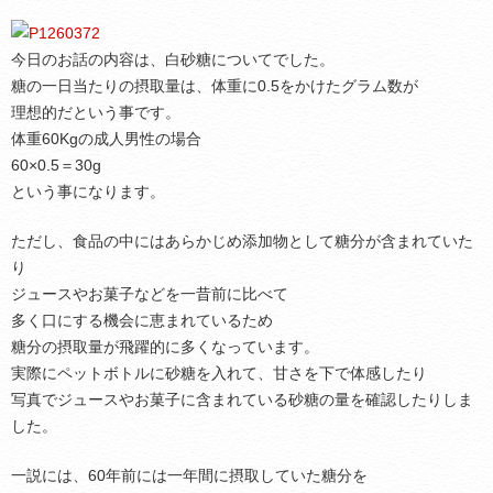
今日のお話の内容は、白砂糖についてでした。
糖の一日当たりの摂取量は、体重に0.5をかけたグラム数が
理想的だという事です。
体重60Kgの成人男性の場合
60×0.5＝30g
という事になります。
ただし、食品の中にはあらかじめ添加物として糖分が含まれていた
り
ジュースやお菓子などを一昔前に比べて
多く口にする機会に恵まれているため
糖分の摂取量が飛躍的に多くなっています。
実際にペットボトルに砂糖を入れて、甘さを下で体感したり
写真でジュースやお菓子に含まれている砂糖の量を確認したりしま
した。
一説には、60年前には一年間に摂取していた糖分を