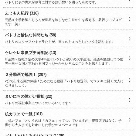
パトリ代表の骨太が教育に対する熱い想いを綴ったものです。
ふじもん紀行 (316)
元熱血中学教師ふじもんが世界を旅しながら世の中を考える、暑苦しいブログ
です（笑）
パトリと愉快な仲間たち (58)
パトリのスタッフやキャラたちが、日々のちょっとしたネタを語ります。
ケレケレ常夏プチ留学記 (13)
IT企業へ就職予定の大学4年生ケレケレが残りの大学生活、英語を勉強しつつ世
界一幸せな国と言われる国フィジーからいろんなことをお伝えします。
２分動画で勉強！ (207)
2分で出来る頭の体操！ためになる動画「パトリ放送部」でステキに賢く大人に
なりましょう。
まいにちの障がい福祉 (22)
パトリの福祉事業についてのいろいろです〜
机カフェで一服 (161)
「机カフェ」というのは「カフェ」ってついていますが、喫茶店ではなく、子
供から大人までを対象にした学びのスペースです。
パトリとひふみのひとコマ (1135)