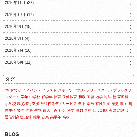
2010年11月 (22)
2010年10月 (17)
2010年9月 (15)
2010年8月 (4)
2010年7月 (20)
2010年6月 (11)
タグ
29
おでかけ
イベント
イラスト
スポーツ
パズル
フリースクール
ブラックサ
ンダー
中学年
中学校
低学年
体育
保健体育
和歌
国語
地学
地理
塾
家庭科
小学校
就労移行支援
放課後等デイサービス
数学
暗号
有性生殖
歴史
漢字
無
性生殖
物理
理科
生物
百人一首
社会
科学
算数
美術
自立訓練
英語
講演会
通信制高校
道徳
雑学
音楽
高学年
高校
BLOG