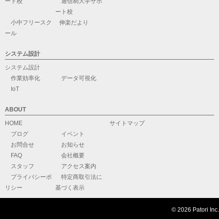
ート校
通信制大学サポ
ート校
小中フリースク
伸楽だより
ール
システム設計
システム設計
作業効率化
データ可視化
IoT
ABOUT
HOME
サイトマップ
ブログ
イベント
お問合せ
お知らせ
FAQ
会社概要
スタッフ
アクセス案内
プライバシーポ
特定商取引法に
リシー
基づく表示
© 2026 Patori Inc.