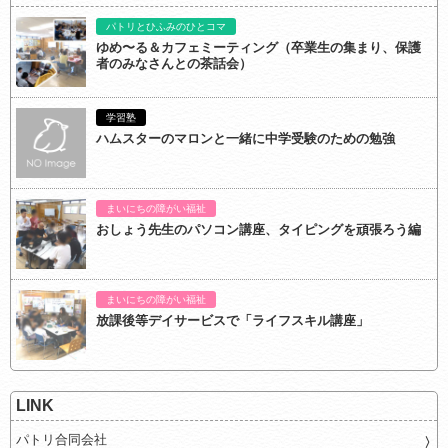
パトリとひふみのひとコマ
ゆめ〜る＆カフェミーティング（卒業生の集まり、保護
者のみなさんとの茶話会）
学習塾
ハムスターのマロンと一緒に中学受験のための勉強
まいにちの障がい福祉
おしょう先生のパソコン講座、タイピングを頑張ろう編
まいにちの障がい福祉
放課後等デイサービスで「ライフスキル講座」
LINK
パトリ合同会社