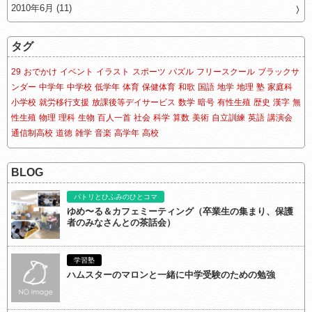
2010年6月 (11)
タグ
29
おでかけ
イベント
イラスト
スポーツ
パズル
フリースクール
ブラックサ
ンダー
中学年
中学校
低学年
体育
保健体育
和歌
国語
地学
地理
塾
家庭科
小学校
就労移行支援
放課後等デイサービス
数学
暗号
有性生殖
歴史
漢字
無
性生殖
物理
理科
生物
百人一首
社会
科学
算数
美術
自立訓練
英語
講演会
通信制高校
道徳
雑学
音楽
高学年
高校
BLOG
パトリとひふみのひとコマ
ゆめ〜る＆カフェミーティング（卒業生の集まり、保護
者のみなさんとの茶話会）
学習塾
ハムスターのマロンと一緒に中学受験のための勉強