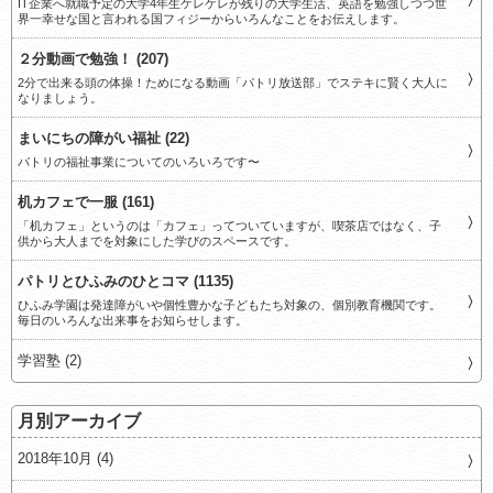
IT企業へ就職予定の大学4年生ケレケレが残りの大学生活、英語を勉強しつつ世
界一幸せな国と言われる国フィジーからいろんなことをお伝えします。
２分動画で勉強！ (207)
2分で出来る頭の体操！ためになる動画「パトリ放送部」でステキに賢く大人に
なりましょう。
まいにちの障がい福祉 (22)
パトリの福祉事業についてのいろいろです〜
机カフェで一服 (161)
「机カフェ」というのは「カフェ」ってついていますが、喫茶店ではなく、子
供から大人までを対象にした学びのスペースです。
パトリとひふみのひとコマ (1135)
ひふみ学園は発達障がいや個性豊かな子どもたち対象の、個別教育機関です。
毎日のいろんな出来事をお知らせします。
学習塾 (2)
月別アーカイブ
2018年10月 (4)