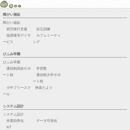
障がい福祉
障がい福祉
就労移行支援
自立訓練
放課後等デイサ
カフェミーティ
ービス
ング
ひふみ学園
ひふみ学園
通信制高校サポ
学習塾
ート校
通信制大学サポ
ート校
小中フリースク
伸楽だより
ール
システム設計
システム設計
作業効率化
データ可視化
IoT