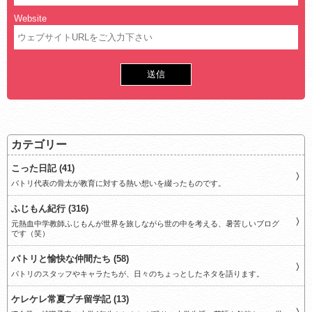
Website
カテゴリー
こった日記 (41)
パトリ代表の骨太が教育に対する熱い想いを綴ったものです。
ふじもん紀行 (316)
元熱血中学教師ふじもんが世界を旅しながら世の中を考える、暑苦しいブログ
です（笑）
パトリと愉快な仲間たち (58)
パトリのスタッフやキャラたちが、日々のちょっとしたネタを語ります。
ケレケレ常夏プチ留学記 (13)