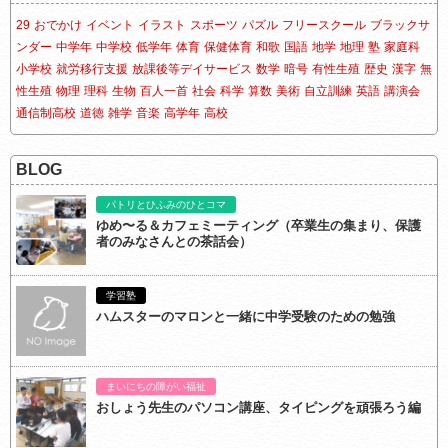
29
おでかけ
イベント
イラスト
スポーツ
パズル
フリースクール
ブラックサ
ンダー
中学年
中学校
低学年
体育
保健体育
和歌
国語
地学
地理
塾
家庭科
小学校
就労移行支援
放課後等デイサービス
数学
暗号
有性生殖
歴史
漢字
無
性生殖
物理
理科
生物
百人一首
社会
科学
算数
美術
自立訓練
英語
講演会
通信制高校
道徳
雑学
音楽
高学年
高校
BLOG
パトリとひふみのひとコマ
ゆめ〜る＆カフェミーティング（卒業生の集まり、保護
者のみなさんとの茶話会）
学習塾
ハムスターのマロンと一緒に中学受験のための勉強
まいにちの障がい福祉
おしょう先生のパソコン講座、タイピングを頑張ろう編