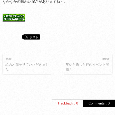
なかなかの味わい深さがありますね～。
«next
prev»
絵の才能を見ていただきまし
笑いと癒しと絆のイベント開
た
催！！
Trackback : 0
Comments : 0