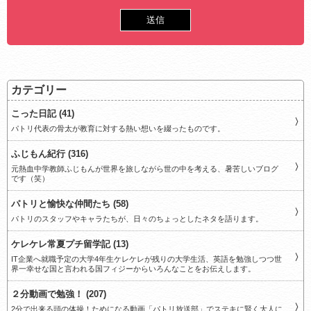
カテゴリー
こった日記 (41)
パトリ代表の骨太が教育に対する熱い想いを綴ったものです。
ふじもん紀行 (316)
元熱血中学教師ふじもんが世界を旅しながら世の中を考える、暑苦しいブログ
です（笑）
パトリと愉快な仲間たち (58)
パトリのスタッフやキャラたちが、日々のちょっとしたネタを語ります。
ケレケレ常夏プチ留学記 (13)
IT企業へ就職予定の大学4年生ケレケレが残りの大学生活、英語を勉強しつつ世
界一幸せな国と言われる国フィジーからいろんなことをお伝えします。
２分動画で勉強！ (207)
2分で出来る頭の体操！ためになる動画「パトリ放送部」でステキに賢く大人に