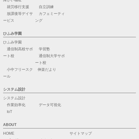
障がい福祉
就労移行支援
自立訓練
放課後等デイサ
カフェミーティ
ービス
ング
ひふみ学園
ひふみ学園
通信制高校サポ
学習塾
ート校
通信制大学サポ
ート校
小中フリースク
伸楽だより
ール
システム設計
システム設計
作業効率化
データ可視化
IoT
ABOUT
HOME
サイトマップ