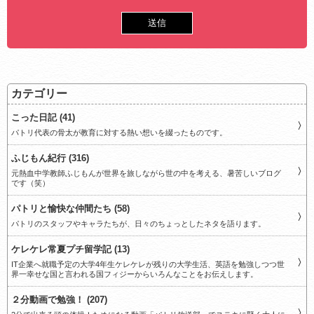
カテゴリー
こった日記 (41)
パトリ代表の骨太が教育に対する熱い想いを綴ったものです。
ふじもん紀行 (316)
元熱血中学教師ふじもんが世界を旅しながら世の中を考える、暑苦しいブログ
です（笑）
パトリと愉快な仲間たち (58)
パトリのスタッフやキャラたちが、日々のちょっとしたネタを語ります。
ケレケレ常夏プチ留学記 (13)
IT企業へ就職予定の大学4年生ケレケレが残りの大学生活、英語を勉強しつつ世
界一幸せな国と言われる国フィジーからいろんなことをお伝えします。
２分動画で勉強！ (207)