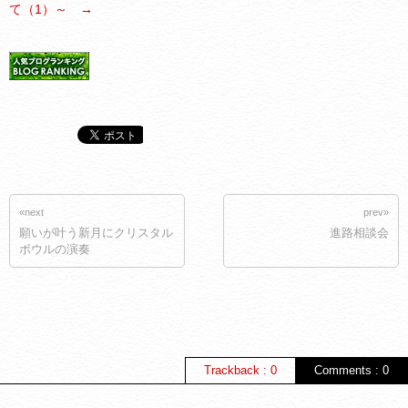
て（1）～ →
«next
prev»
願いが叶う新月にクリスタル
進路相談会
ボウルの演奏
Trackback : 0
Comments : 0