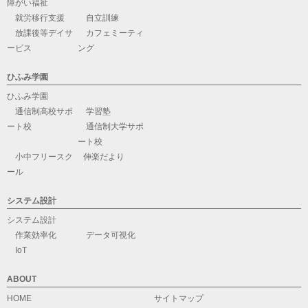
障がい福祉
就労移行支援
自立訓練
放課後等デイサ
カフェミーティ
ービス
ング
ひふみ学園
ひふみ学園
通信制高校サポ
学習塾
ート校
通信制大学サポ
ート校
小中フリースク
伸楽だより
ール
システム設計
システム設計
作業効率化
データ可視化
IoT
ABOUT
HOME
サイトマップ