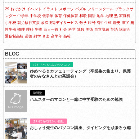
29
おでかけ
イベント
イラスト
スポーツ
パズル
フリースクール
ブラックサ
ンダー
中学年
中学校
低学年
体育
保健体育
和歌
国語
地学
地理
塾
家庭科
小学校
就労移行支援
放課後等デイサービス
数学
暗号
有性生殖
歴史
漢字
無
性生殖
物理
理科
生物
百人一首
社会
科学
算数
美術
自立訓練
英語
講演会
通信制高校
道徳
雑学
音楽
高学年
高校
BLOG
パトリとひふみのひとコマ
ゆめ〜る＆カフェミーティング（卒業生の集まり、保護
者のみなさんとの茶話会）
学習塾
ハムスターのマロンと一緒に中学受験のための勉強
まいにちの障がい福祉
おしょう先生のパソコン講座、タイピングを頑張ろう編