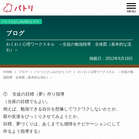
MENU
パトリとひふみのひとコマ
ブログ
わくわく心理ワークスキル ～生徒の勉強指導 全体図（基本的な流
れ）～
掲載日：2012年6月19日
HOME
ブログ
パトリとひふみのひとコマ
わくわく心理ワークスキル ～生徒の勉
強指導 全体図（基本的な流れ）～
① 生徒の目標（夢）作り指導
（当座の目標でもよい。
例えば、勉強できる自分を想像してワクワクしないかとか、
親や友達をびっくりさせてみようとか。
目標、夢づくりは、あくまでも感情をナビゲーションにして
作るよう指導する）