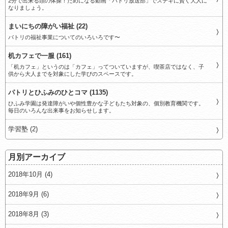
2分で出来る頭の体操！ためになる動画「パトリ放送部」でステキに賢く大人に
なりましょう。
まいにちの障がい福祉 (22)
パトリの福祉事業についてのいろいろです〜
机カフェで一服 (161)
「机カフェ」というのは「カフェ」ってついていますが、喫茶店ではなく、子
供から大人までを対象にした学びのスペースです。
パトリとひふみのひとコマ (1135)
ひふみ学園は発達障がいや個性豊かな子どもたち対象の、個別教育機関です。
毎日のいろんな出来事をお知らせします。
学習塾 (2)
月別アーカイブ
2018年10月 (4)
2018年9月 (6)
2018年8月 (3)