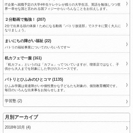
IT企業へ就職予定の大学4年生ケレケレが残りの大学生活、英語を勉強しつつ世
界一幸せな国と言われる国フィジーからいろんなことをお伝えします。
２分動画で勉強！ (207)
2分で出来る頭の体操！ためになる動画「パトリ放送部」でステキに賢く大人に
なりましょう。
まいにちの障がい福祉 (22)
パトリの福祉事業についてのいろいろです〜
机カフェで一服 (161)
「机カフェ」というのは「カフェ」ってついていますが、喫茶店ではなく、子
供から大人までを対象にした学びのスペースです。
パトリとひふみのひとコマ (1135)
ひふみ学園は発達障がいや個性豊かな子どもたち対象の、個別教育機関です。
毎日のいろんな出来事をお知らせします。
学習塾 (2)
月別アーカイブ
2018年10月 (4)