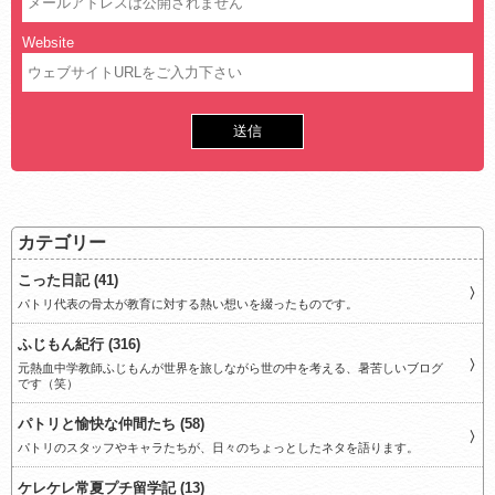
Website
カテゴリー
こった日記 (41)
パトリ代表の骨太が教育に対する熱い想いを綴ったものです。
ふじもん紀行 (316)
元熱血中学教師ふじもんが世界を旅しながら世の中を考える、暑苦しいブログ
です（笑）
パトリと愉快な仲間たち (58)
パトリのスタッフやキャラたちが、日々のちょっとしたネタを語ります。
ケレケレ常夏プチ留学記 (13)