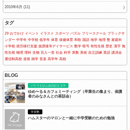
2010年6月 (11)
タグ
29
おでかけ
イベント
イラスト
スポーツ
パズル
フリースクール
ブラックサ
ンダー
中学年
中学校
低学年
体育
保健体育
和歌
国語
地学
地理
塾
家庭科
小学校
就労移行支援
放課後等デイサービス
数学
暗号
有性生殖
歴史
漢字
無
性生殖
物理
理科
生物
百人一首
社会
科学
算数
美術
自立訓練
英語
講演会
通信制高校
道徳
雑学
音楽
高学年
高校
BLOG
パトリとひふみのひとコマ
ゆめ〜る＆カフェミーティング（卒業生の集まり、保護
者のみなさんとの茶話会）
学習塾
ハムスターのマロンと一緒に中学受験のための勉強