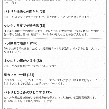
です（笑）
パトリと愉快な仲間たち (58)
パトリのスタッフやキャラたちが、日々のちょっとしたネタを語ります。
ケレケレ常夏プチ留学記 (13)
IT企業へ就職予定の大学4年生ケレケレが残りの大学生活、英語を勉強しつつ世
界一幸せな国と言われる国フィジーからいろんなことをお伝えします。
２分動画で勉強！ (207)
2分で出来る頭の体操！ためになる動画「パトリ放送部」でステキに賢く大人に
なりましょう。
まいにちの障がい福祉 (22)
パトリの福祉事業についてのいろいろです〜
机カフェで一服 (161)
「机カフェ」というのは「カフェ」ってついていますが、喫茶店ではなく、子
供から大人までを対象にした学びのスペースです。
パトリとひふみのひとコマ (1135)
ひふみ学園は発達障がいや個性豊かな子どもたち対象の、個別教育機関です。
毎日のいろんな出来事をお知らせします。