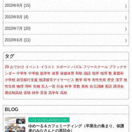
2010年9月 (15)
2010年8月 (4)
2010年7月 (20)
2010年6月 (11)
タグ
29
おでかけ
イベント
イラスト
スポーツ
パズル
フリースクール
ブラックサ
ンダー
中学年
中学校
低学年
体育
保健体育
和歌
国語
地学
地理
塾
家庭科
小学校
就労移行支援
放課後等デイサービス
数学
暗号
有性生殖
歴史
漢字
無
性生殖
物理
理科
生物
百人一首
社会
科学
算数
美術
自立訓練
英語
講演会
通信制高校
道徳
雑学
音楽
高学年
高校
BLOG
パトリとひふみのひとコマ
ゆめ〜る＆カフェミーティング（卒業生の集まり、保護
者のみなさんとの茶話会）