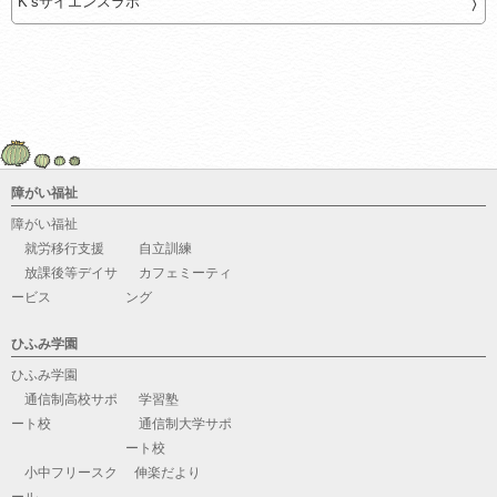
K’sサイエンスラボ
障がい福祉
障がい福祉
就労移行支援
自立訓練
放課後等デイサ
カフェミーティ
ービス
ング
ひふみ学園
ひふみ学園
通信制高校サポ
学習塾
ート校
通信制大学サポ
ート校
小中フリースク
伸楽だより