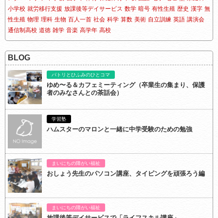
小学校
就労移行支援
放課後等デイサービス
数学
暗号
有性生殖
歴史
漢字
無
性生殖
物理
理科
生物
百人一首
社会
科学
算数
美術
自立訓練
英語
講演会
通信制高校
道徳
雑学
音楽
高学年
高校
BLOG
パトリとひふみのひとコマ
ゆめ〜る＆カフェミーティング（卒業生の集まり、保護
者のみなさんとの茶話会）
学習塾
ハムスターのマロンと一緒に中学受験のための勉強
まいにちの障がい福祉
おしょう先生のパソコン講座、タイピングを頑張ろう編
まいにちの障がい福祉
放課後等デイサービスで「ライフスキル講座」