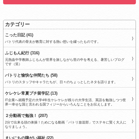
カテゴリー
こった日記 (41)
パトリ代表の骨太が教育に対する熱い想いを綴ったものです。
ふじもん紀行 (316)
元熱血中学教師ふじもんが世界を旅しながら世の中を考える、暑苦しいブログ
です（笑）
パトリと愉快な仲間たち (58)
パトリのスタッフやキャラたちが、日々のちょっとしたネタを語ります。
ケレケレ常夏プチ留学記 (13)
IT企業へ就職予定の大学4年生ケレケレが残りの大学生活、英語を勉強しつつ世
界一幸せな国と言われる国フィジーからいろんなことをお伝えします。
２分動画で勉強！ (207)
2分で出来る頭の体操！ためになる動画「パトリ放送部」でステキに賢く大人に
なりましょう。
まいにちの障がい福祉 (22)