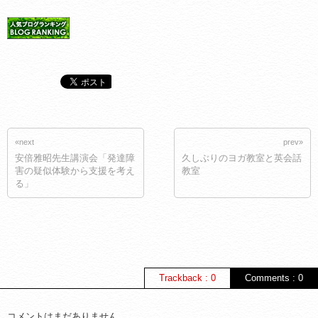
«next
prev»
安倍雅昭先生講演会「発達障
久しぶりのヨガ教室と英会話
害の疑似体験から支援を考え
教室
る」
Trackback : 0
Comments : 0
コメントはまだありません。