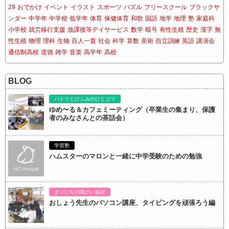
29
おでかけ
イベント
イラスト
スポーツ
パズル
フリースクール
ブラックサ
ンダー
中学年
中学校
低学年
体育
保健体育
和歌
国語
地学
地理
塾
家庭科
小学校
就労移行支援
放課後等デイサービス
数学
暗号
有性生殖
歴史
漢字
無
性生殖
物理
理科
生物
百人一首
社会
科学
算数
美術
自立訓練
英語
講演会
通信制高校
道徳
雑学
音楽
高学年
高校
BLOG
パトリとひふみのひとコマ
ゆめ〜る＆カフェミーティング（卒業生の集まり、保護
者のみなさんとの茶話会）
学習塾
ハムスターのマロンと一緒に中学受験のための勉強
まいにちの障がい福祉
おしょう先生のパソコン講座、タイピングを頑張ろう編