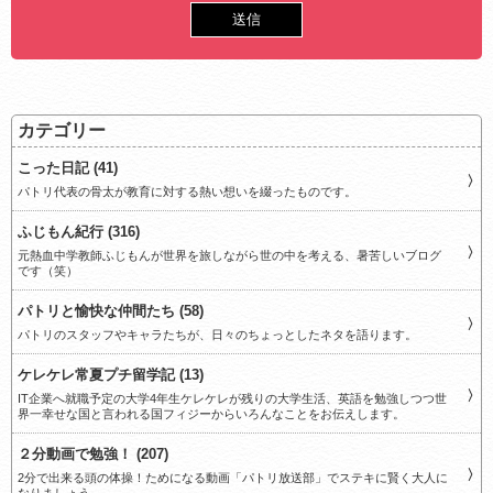
カテゴリー
こった日記 (41)
パトリ代表の骨太が教育に対する熱い想いを綴ったものです。
ふじもん紀行 (316)
元熱血中学教師ふじもんが世界を旅しながら世の中を考える、暑苦しいブログ
です（笑）
パトリと愉快な仲間たち (58)
パトリのスタッフやキャラたちが、日々のちょっとしたネタを語ります。
ケレケレ常夏プチ留学記 (13)
IT企業へ就職予定の大学4年生ケレケレが残りの大学生活、英語を勉強しつつ世
界一幸せな国と言われる国フィジーからいろんなことをお伝えします。
２分動画で勉強！ (207)
2分で出来る頭の体操！ためになる動画「パトリ放送部」でステキに賢く大人に