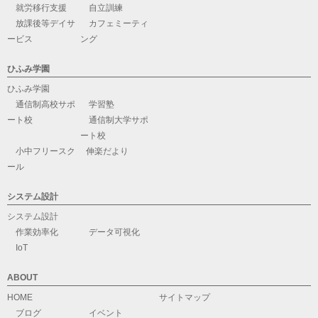
就労移行支援
自立訓練
放課後等デイサ
カフェミーティ
ービス
ング
ひふみ学園
ひふみ学園
通信制高校サポ
学習塾
ート校
通信制大学サポ
ート校
小中フリースク
伸楽だより
ール
システム設計
システム設計
作業効率化
データ可視化
IoT
ABOUT
HOME
サイトマップ
ブログ
イベント