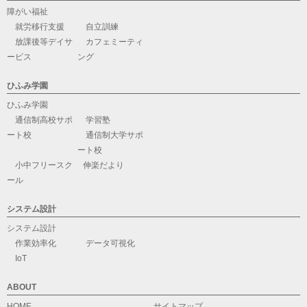
障がい福祉
就労移行支援
自立訓練
放課後等デイサ
カフェミーティ
ービス
ング
ひふみ学園
ひふみ学園
通信制高校サポ
学習塾
ート校
通信制大学サポ
ート校
小中フリースク
伸楽だより
ール
システム設計
システム設計
作業効率化
データ可視化
IoT
ABOUT
HOME
サイトマップ