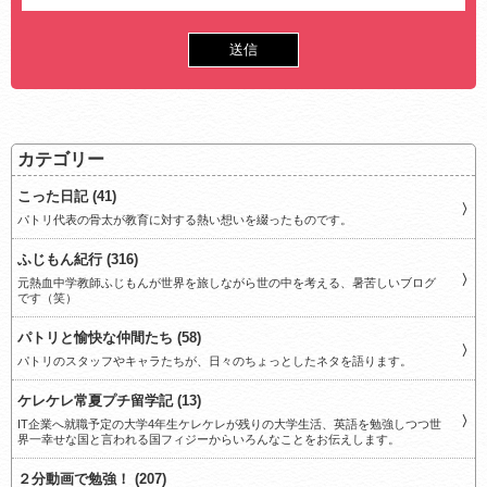
カテゴリー
こった日記 (41)
パトリ代表の骨太が教育に対する熱い想いを綴ったものです。
ふじもん紀行 (316)
元熱血中学教師ふじもんが世界を旅しながら世の中を考える、暑苦しいブログ
です（笑）
パトリと愉快な仲間たち (58)
パトリのスタッフやキャラたちが、日々のちょっとしたネタを語ります。
ケレケレ常夏プチ留学記 (13)
IT企業へ就職予定の大学4年生ケレケレが残りの大学生活、英語を勉強しつつ世
界一幸せな国と言われる国フィジーからいろんなことをお伝えします。
２分動画で勉強！ (207)