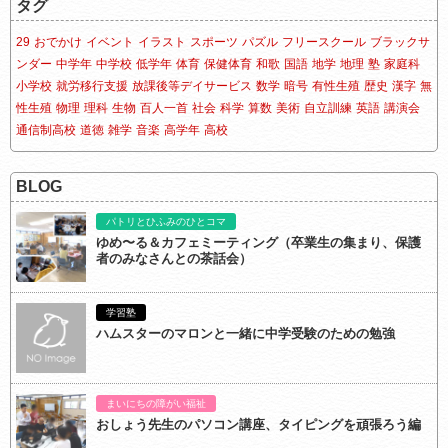
タグ
29
おでかけ
イベント
イラスト
スポーツ
パズル
フリースクール
ブラックサ
ンダー
中学年
中学校
低学年
体育
保健体育
和歌
国語
地学
地理
塾
家庭科
小学校
就労移行支援
放課後等デイサービス
数学
暗号
有性生殖
歴史
漢字
無
性生殖
物理
理科
生物
百人一首
社会
科学
算数
美術
自立訓練
英語
講演会
通信制高校
道徳
雑学
音楽
高学年
高校
BLOG
パトリとひふみのひとコマ
ゆめ〜る＆カフェミーティング（卒業生の集まり、保護
者のみなさんとの茶話会）
学習塾
ハムスターのマロンと一緒に中学受験のための勉強
まいにちの障がい福祉
おしょう先生のパソコン講座、タイピングを頑張ろう編