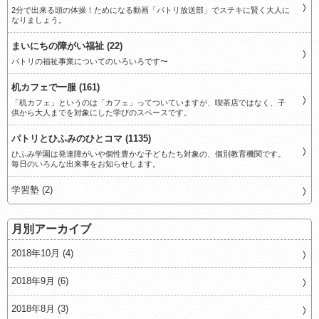
2分で出来る頭の体操！ためになる動画「パトリ放送部」でステキに賢く大人に
なりましょう。
まいにちの障がい福祉 (22)
パトリの福祉事業についてのいろいろです〜
机カフェで一服 (161)
「机カフェ」というのは「カフェ」ってついていますが、喫茶店ではなく、子
供から大人までを対象にした学びのスペースです。
パトリとひふみのひとコマ (1135)
ひふみ学園は発達障がいや個性豊かな子どもたち対象の、個別教育機関です。
毎日のいろんな出来事をお知らせします。
学習塾 (2)
月別アーカイブ
2018年10月 (4)
2018年9月 (6)
2018年8月 (3)