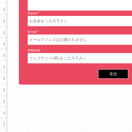
Name
*
Email
*
Website