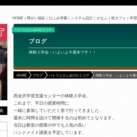
HOME
障がい福祉
ひふみ学園
システム設計
かなふ
机カフェ
学習
パトリとひふみのひとコマ
ブログ
体験入学会：いよいよ今週末です！！
HOME
ブログ
パトリとひふみのひとコマ
体験入学会：いよいよ今週
西金沢学習支援センターの体験入学会。
これまで、平日の授業時間に
一緒に参加していただく形で行ってきました。
週末に時間を設けて開催するのは初めてとなります。
当日は教室の授業の中でも人気の高い
ハンドメイド講座を予定しています。