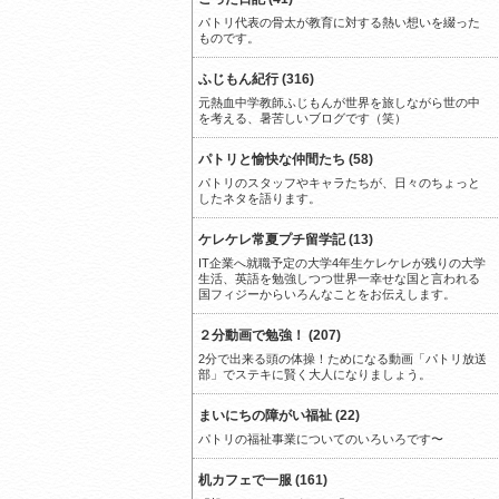
パトリ代表の骨太が教育に対する熱い想いを綴った
ものです。
ふじもん紀行 (316)
元熱血中学教師ふじもんが世界を旅しながら世の中
を考える、暑苦しいブログです（笑）
パトリと愉快な仲間たち (58)
パトリのスタッフやキャラたちが、日々のちょっと
したネタを語ります。
ケレケレ常夏プチ留学記 (13)
IT企業へ就職予定の大学4年生ケレケレが残りの大学
生活、英語を勉強しつつ世界一幸せな国と言われる
国フィジーからいろんなことをお伝えします。
２分動画で勉強！ (207)
2分で出来る頭の体操！ためになる動画「パトリ放送
部」でステキに賢く大人になりましょう。
まいにちの障がい福祉 (22)
パトリの福祉事業についてのいろいろです〜
机カフェで一服 (161)