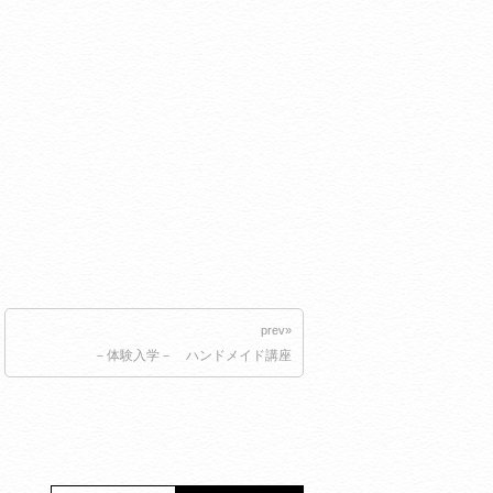
prev»
－体験入学－ ハンドメイド講座