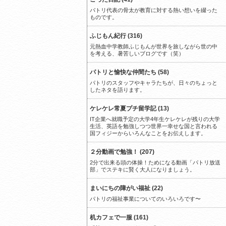
パトリ代表の骨太が教育に対する熱い想いを綴った
ものです。
ふじもん紀行 (316)
元熱血中学教師ふじもんが世界を旅しながら世の中
を考える、暑苦しいブログです（笑）
パトリと愉快な仲間たち (58)
パトリのスタッフやキャラたちが、日々のちょっと
したネタを語ります。
ケレケレ常夏プチ留学記 (13)
IT企業へ就職予定の大学4年生ケレケレが残りの大学
生活、英語を勉強しつつ世界一幸せな国と言われる
国フィジーからいろんなことをお伝えします。
２分動画で勉強！ (207)
2分で出来る頭の体操！ためになる動画「パトリ放送
部」でステキに賢く大人になりましょう。
まいにちの障がい福祉 (22)
パトリの福祉事業についてのいろいろです〜
机カフェで一服 (161)