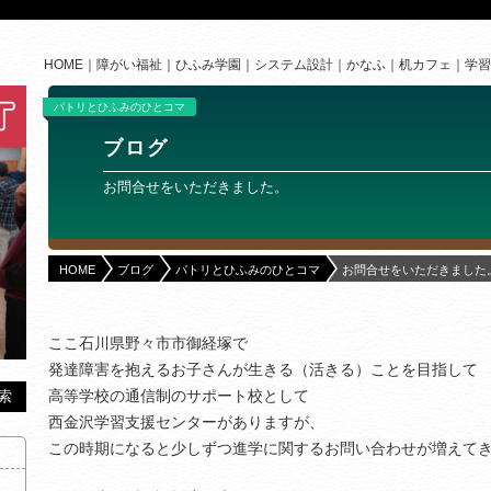
HOME
障がい福祉
ひふみ学園
システム設計
かなふ
机カフェ
学習
パトリとひふみのひとコマ
ブログ
お問合せをいただきました。
HOME
ブログ
パトリとひふみのひとコマ
お問合せをいただきました
ここ石川県野々市市御経塚で
発達障害を抱えるお子さんが生きる（活きる）ことを目指して
高等学校の通信制のサポート校として
西金沢学習支援センターがありますが、
この時期になると少しずつ進学に関するお問い合わせが増えて