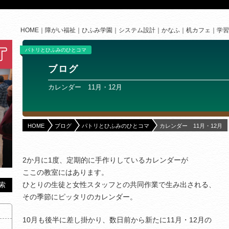
HOME
障がい福祉
ひふみ学園
システム設計
かなふ
机カフェ
学習
パトリとひふみのひとコマ
ブログ
カレンダー 11月・12月
HOME
ブログ
パトリとひふみのひとコマ
カレンダー 11月・12月
2か月に1度、定期的に手作りしているカレンダーが
ここの教室にはあります。
ひとりの生徒と女性スタッフとの共同作業で生み出される、
その季節にピッタリのカレンダー。
10月も後半に差し掛かり、数日前から新たに11月・12月の