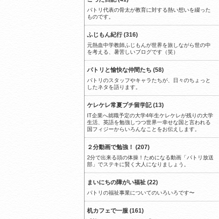
パトリ代表の骨太が教育に対する熱い想いを綴った
ものです。
ふじもん紀行 (316)
元熱血中学教師ふじもんが世界を旅しながら世の中
を考える、暑苦しいブログです（笑）
パトリと愉快な仲間たち (58)
パトリのスタッフやキャラたちが、日々のちょっと
したネタを語ります。
ケレケレ常夏プチ留学記 (13)
IT企業へ就職予定の大学4年生ケレケレが残りの大学
生活、英語を勉強しつつ世界一幸せな国と言われる
国フィジーからいろんなことをお伝えします。
２分動画で勉強！ (207)
2分で出来る頭の体操！ためになる動画「パトリ放送
部」でステキに賢く大人になりましょう。
まいにちの障がい福祉 (22)
パトリの福祉事業についてのいろいろです〜
机カフェで一服 (161)