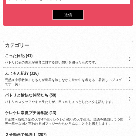
カテゴリー
こった日記 (41)
パトリ代表の骨太が教育に対する熱い想いを綴ったものです。
ふじもん紀行 (316)
元熱血中学教師ふじもんが世界を旅しながら世の中を考える、暑苦しいブログ
です（笑）
パトリと愉快な仲間たち (58)
パトリのスタッフやキャラたちが、日々のちょっとしたネタを語ります。
ケレケレ常夏プチ留学記 (13)
IT企業へ就職予定の大学4年生ケレケレが残りの大学生活、英語を勉強しつつ世
界一幸せな国と言われる国フィジーからいろんなことをお伝えします。
２分動画で勉強！ (207)