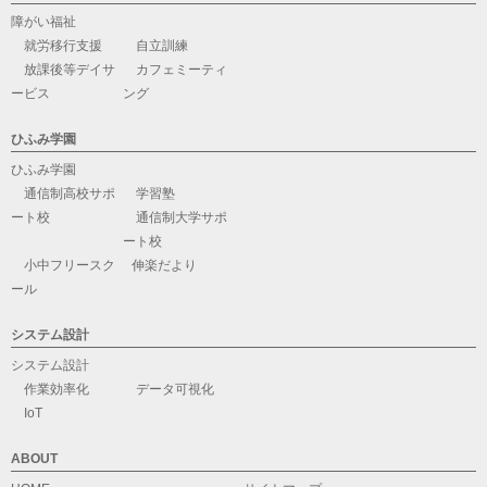
障がい福祉
就労移行支援
自立訓練
放課後等デイサ
カフェミーティ
ービス
ング
ひふみ学園
ひふみ学園
通信制高校サポ
学習塾
ート校
通信制大学サポ
ート校
小中フリースク
伸楽だより
ール
システム設計
システム設計
作業効率化
データ可視化
IoT
ABOUT