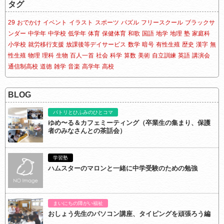
タグ
29
おでかけ
イベント
イラスト
スポーツ
パズル
フリースクール
ブラックサ
ンダー
中学年
中学校
低学年
体育
保健体育
和歌
国語
地学
地理
塾
家庭科
小学校
就労移行支援
放課後等デイサービス
数学
暗号
有性生殖
歴史
漢字
無
性生殖
物理
理科
生物
百人一首
社会
科学
算数
美術
自立訓練
英語
講演会
通信制高校
道徳
雑学
音楽
高学年
高校
BLOG
パトリとひふみのひとコマ
ゆめ〜る＆カフェミーティング（卒業生の集まり、保護
者のみなさんとの茶話会）
学習塾
ハムスターのマロンと一緒に中学受験のための勉強
まいにちの障がい福祉
おしょう先生のパソコン講座、タイピングを頑張ろう編