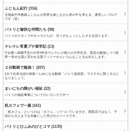
ふじもん紀行 (316)
元熱血中学教師ふじもんが世界を旅しながら世の中を考える、暑苦しいブログ
です（笑）
パトリと愉快な仲間たち (58)
パトリのスタッフやキャラたちが、日々のちょっとしたネタを語ります。
ケレケレ常夏プチ留学記 (13)
IT企業へ就職予定の大学4年生ケレケレが残りの大学生活、英語を勉強しつつ世
界一幸せな国と言われる国フィジーからいろんなことをお伝えします。
２分動画で勉強！ (207)
2分で出来る頭の体操！ためになる動画「パトリ放送部」でステキに賢く大人に
なりましょう。
まいにちの障がい福祉 (22)
パトリの福祉事業についてのいろいろです〜
机カフェで一服 (161)
「机カフェ」というのは「カフェ」ってついていますが、喫茶店ではなく、子
供から大人までを対象にした学びのスペースです。
パトリとひふみのひとコマ (1135)