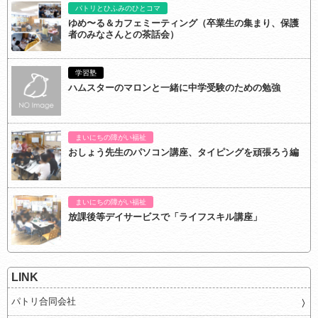
パトリとひふみのひとコマ
ゆめ〜る＆カフェミーティング（卒業生の集まり、保護
者のみなさんとの茶話会）
学習塾
ハムスターのマロンと一緒に中学受験のための勉強
まいにちの障がい福祉
おしょう先生のパソコン講座、タイピングを頑張ろう編
まいにちの障がい福祉
放課後等デイサービスで「ライフスキル講座」
LINK
パトリ合同会社