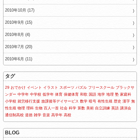
2010年10月 (17)
2010年9月 (15)
2010年8月 (4)
2010年7月 (20)
2010年6月 (11)
タグ
29
おでかけ
イベント
イラスト
スポーツ
パズル
フリースクール
ブラックサ
ンダー
中学年
中学校
低学年
体育
保健体育
和歌
国語
地学
地理
塾
家庭科
小学校
就労移行支援
放課後等デイサービス
数学
暗号
有性生殖
歴史
漢字
無
性生殖
物理
理科
生物
百人一首
社会
科学
算数
美術
自立訓練
英語
講演会
通信制高校
道徳
雑学
音楽
高学年
高校
BLOG