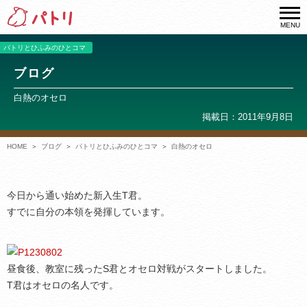
MENU
パトリとひふみのひとコマ
ブログ
白熱のオセロ
掲載日：2011年9月8日
HOME
ブログ
パトリとひふみのひとコマ
白熱のオセロ
今日から通い始めた新入生T君。
すでに自分の本領を発揮しています。
昼食後、教室に残ったS君とオセロ対戦がスタートしました。
T君はオセロの名人です。