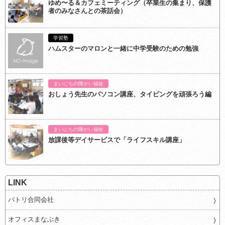
ゆめ〜る＆カフェミーティング（卒業生の集まり、保護
者のみなさんとの茶話会）
学習塾
ハムスターのマロンと一緒に中学受験のための勉強
まいにちの障がい福祉
おしょう先生のパソコン講座、タイピングを頑張ろう編
まいにちの障がい福祉
放課後等デイサービスで「ライフスキル講座」
LINK
パトリ合同会社
オフィスまなぶき