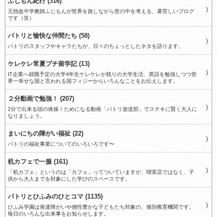
ふじもん紀行 (316)
元熱血中学教師ふじもんが世界を旅しながら世の中を考える、暑苦しいブログ
です（笑）
パトリと愉快な仲間たち (58)
パトリのスタッフやキャラたちが、日々のちょっとしたネタを語ります。
ケレケレ常夏プチ留学記 (13)
IT企業へ就職予定の大学4年生ケレケレが残りの大学生活、英語を勉強しつつ世
界一幸せな国と言われる国フィジーからいろんなことをお伝えします。
２分動画で勉強！ (207)
2分で出来る頭の体操！ためになる動画「パトリ放送部」でステキに賢く大人に
なりましょう。
まいにちの障がい福祉 (22)
パトリの福祉事業についてのいろいろです〜
机カフェで一服 (161)
「机カフェ」というのは「カフェ」ってついていますが、喫茶店ではなく、子
供から大人までを対象にした学びのスペースです。
パトリとひふみのひとコマ (1135)
ひふみ学園は発達障がいや個性豊かな子どもたち対象の、個別教育機関です。
毎日のいろんな出来事をお知らせします。