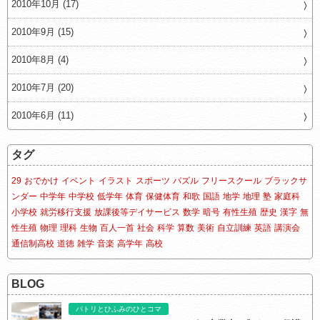
2010年10月 (17)
2010年9月 (15)
2010年8月 (4)
2010年7月 (20)
2010年6月 (11)
タグ
29
おでかけ
イベント
イラスト
スポーツ
パズル
フリースクール
ブラックサ
ンダー
中学年
中学校
低学年
体育
保健体育
和歌
国語
地学
地理
塾
家庭科
小学校
就労移行支援
放課後等デイサービス
数学
暗号
有性生殖
歴史
漢字
無
性生殖
物理
理科
生物
百人一首
社会
科学
算数
美術
自立訓練
英語
講演会
通信制高校
道徳
雑学
音楽
高学年
高校
BLOG
パトリとひふみのひとコマ