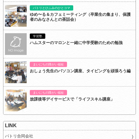
パトリとひふみのひとコマ
ゆめ〜る＆カフェミーティング（卒業生の集まり、保護
者のみなさんとの茶話会）
学習塾
ハムスターのマロンと一緒に中学受験のための勉強
まいにちの障がい福祉
おしょう先生のパソコン講座、タイピングを頑張ろう編
まいにちの障がい福祉
放課後等デイサービスで「ライフスキル講座」
LINK
パトリ合同会社