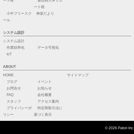
ート校
通信制大学サポ
ート校
小中フリースク
伸楽だより
ール
システム設計
システム設計
作業効率化
データ可視化
IoT
ABOUT
HOME
サイトマップ
ブログ
イベント
お問合せ
お知らせ
FAQ
会社概要
スタッフ
アクセス案内
プライバシーポ
特定商取引法に
リシー
基づく表示
© 2026 Patori Inc.