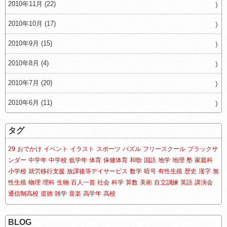
2010年11月 (22)
2010年10月 (17)
2010年9月 (15)
2010年8月 (4)
2010年7月 (20)
2010年6月 (11)
タグ
29
おでかけ
イベント
イラスト
スポーツ
パズル
フリースクール
ブラックサ
ンダー
中学年
中学校
低学年
体育
保健体育
和歌
国語
地学
地理
塾
家庭科
小学校
就労移行支援
放課後等デイサービス
数学
暗号
有性生殖
歴史
漢字
無
性生殖
物理
理科
生物
百人一首
社会
科学
算数
美術
自立訓練
英語
講演会
通信制高校
道徳
雑学
音楽
高学年
高校
BLOG