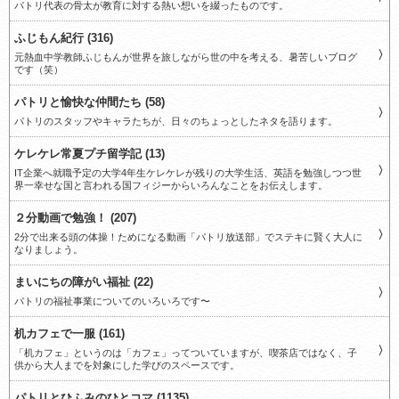
パトリ代表の骨太が教育に対する熱い想いを綴ったものです。
ふじもん紀行 (316)
元熱血中学教師ふじもんが世界を旅しながら世の中を考える、暑苦しいブログ
です（笑）
パトリと愉快な仲間たち (58)
パトリのスタッフやキャラたちが、日々のちょっとしたネタを語ります。
ケレケレ常夏プチ留学記 (13)
IT企業へ就職予定の大学4年生ケレケレが残りの大学生活、英語を勉強しつつ世
界一幸せな国と言われる国フィジーからいろんなことをお伝えします。
２分動画で勉強！ (207)
2分で出来る頭の体操！ためになる動画「パトリ放送部」でステキに賢く大人に
なりましょう。
まいにちの障がい福祉 (22)
パトリの福祉事業についてのいろいろです〜
机カフェで一服 (161)
「机カフェ」というのは「カフェ」ってついていますが、喫茶店ではなく、子
供から大人までを対象にした学びのスペースです。
パトリとひふみのひとコマ (1135)