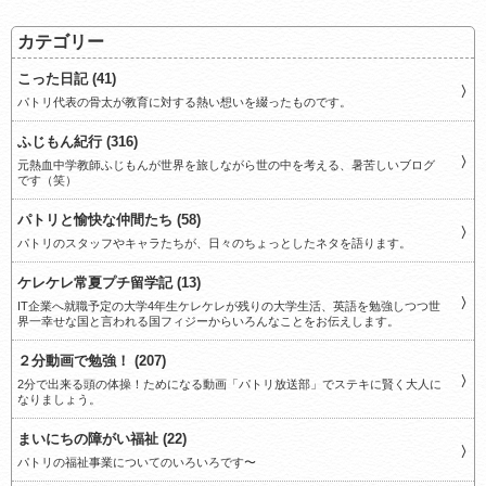
カテゴリー
こった日記 (41)
パトリ代表の骨太が教育に対する熱い想いを綴ったものです。
ふじもん紀行 (316)
元熱血中学教師ふじもんが世界を旅しながら世の中を考える、暑苦しいブログ
です（笑）
パトリと愉快な仲間たち (58)
パトリのスタッフやキャラたちが、日々のちょっとしたネタを語ります。
ケレケレ常夏プチ留学記 (13)
IT企業へ就職予定の大学4年生ケレケレが残りの大学生活、英語を勉強しつつ世
界一幸せな国と言われる国フィジーからいろんなことをお伝えします。
２分動画で勉強！ (207)
2分で出来る頭の体操！ためになる動画「パトリ放送部」でステキに賢く大人に
なりましょう。
まいにちの障がい福祉 (22)
パトリの福祉事業についてのいろいろです〜