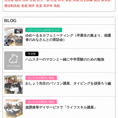
性生殖
物理
理科
生物
百人一首
社会
科学
算数
美術
自立訓練
英語
講演会
通信制高校
道徳
雑学
音楽
高学年
高校
BLOG
パトリとひふみのひとコマ
ゆめ〜る＆カフェミーティング（卒業生の集まり、保護
者のみなさんとの茶話会）
学習塾
ハムスターのマロンと一緒に中学受験のための勉強
まいにちの障がい福祉
おしょう先生のパソコン講座、タイピングを頑張ろう編
まいにちの障がい福祉
放課後等デイサービスで「ライフスキル講座」