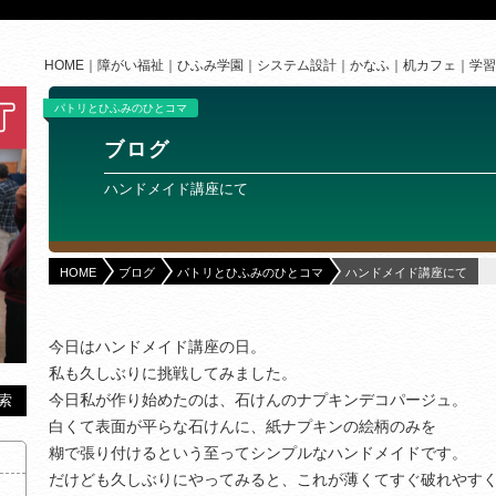
HOME
障がい福祉
ひふみ学園
システム設計
かなふ
机カフェ
学習
パトリとひふみのひとコマ
ブログ
ハンドメイド講座にて
HOME
ブログ
パトリとひふみのひとコマ
ハンドメイド講座にて
今日はハンドメイド講座の日。
私も久しぶりに挑戦してみました。
今日私が作り始めたのは、石けんのナプキンデコパージュ。
白くて表面が平らな石けんに、紙ナプキンの絵柄のみを
糊で張り付けるという至ってシンプルなハンドメイドです。
だけども久しぶりにやってみると、これが薄くてすぐ破れやす