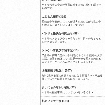
パトリ代表の骨太が教育に対する熱い想いを綴った
ものです。
ふじもん紀行 (316)
元熱血中学教師ふじもんが世界を旅しながら世の中
を考える、暑苦しいブログです（笑）
パトリと愉快な仲間たち (58)
パトリのスタッフやキャラたちが、日々のちょっと
したネタを語ります。
ケレケレ常夏プチ留学記 (13)
IT企業へ就職予定の大学4年生ケレケレが残りの大学
生活、英語を勉強しつつ世界一幸せな国と言われる
国フィジーからいろんなことをお伝えします。
２分動画で勉強！ (207)
2分で出来る頭の体操！ためになる動画「パトリ放送
部」でステキに賢く大人になりましょう。
まいにちの障がい福祉 (22)
パトリの福祉事業についてのいろいろです〜
机カフェで一服 (161)