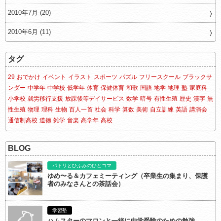
2010年7月 (20)
2010年6月 (11)
タグ
29
おでかけ
イベント
イラスト
スポーツ
パズル
フリースクール
ブラックサ
ンダー
中学年
中学校
低学年
体育
保健体育
和歌
国語
地学
地理
塾
家庭科
小学校
就労移行支援
放課後等デイサービス
数学
暗号
有性生殖
歴史
漢字
無
性生殖
物理
理科
生物
百人一首
社会
科学
算数
美術
自立訓練
英語
講演会
通信制高校
道徳
雑学
音楽
高学年
高校
BLOG
パトリとひふみのひとコマ
ゆめ〜る＆カフェミーティング（卒業生の集まり、保護
者のみなさんとの茶話会）
学習塾
ハムスターのマロンと一緒に中学受験のための勉強