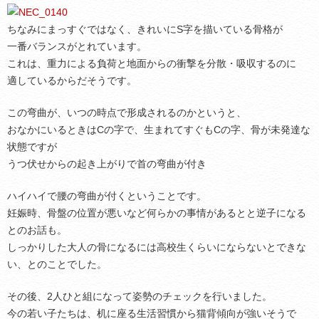
ちなみにまっすぐではなく、きれいにS字を描いている骨格が
一番バランスがとれています。
これは、重力による負荷と地面からの衝撃を分散・吸収するのに
適しているからだそうです。
この弯曲が、いつの時点で形成されるのかというと、
おなかにいるときはCの字で、生まれてすぐもCの字、骨が未発達な
状態ですが
うつ伏せからの起き上がりで首の弯曲が付き
ハイハイで腰の弯曲が付くということです。
妊娠時、骨盤の位置が悪いなど何らかの事情があるとと逆子になる
とのお話も。
しっかりした大人の骨になるには高校生くらいにならないとできな
い、とのことでした。
その後、2人ひと組になって姿勢のチェックを行いました。
今の若い子たちは、机に座る生活習慣から猫背傾向が強いそうで