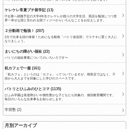
ケレケレ常夏プチ留学記 (13)
IT企業へ就職予定の大学4年生ケレケレが残りの大学生活、英語を勉強しつつ世
界一幸せな国と言われる国フィジーからいろんなことをお伝えします。
２分動画で勉強！ (207)
2分で出来る頭の体操！ためになる動画「パトリ放送部」でステキに賢く大人に
なりましょう。
まいにちの障がい福祉 (22)
パトリの福祉事業についてのいろいろです〜
机カフェで一服 (161)
「机カフェ」というのは「カフェ」ってついていますが、喫茶店ではなく、子
供から大人までを対象にした学びのスペースです。
パトリとひふみのひとコマ (1135)
ひふみ学園は発達障がいや個性豊かな子どもたち対象の、個別教育機関です。
毎日のいろんな出来事をお知らせします。
学習塾 (2)
月別アーカイブ