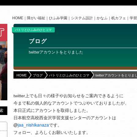
HOME
障がい福祉
ひふみ学園
システム設計
かなふ
机カフェ
学習
パトリとひふみのひとコマ
ブログ
twitterアカウントをとりました
HOME
ブログ
パトリとひふみのひとコマ
twitterアカウントをとりま
twitter上でも日々の様子やお知らせをご案内できるように
今まで私の個人的なアカウントでつぶやいておりましたが、
本日正式にアカウントを取得しました。
日本航空高校西金沢学習支援センターのアカウントは
@
jaa_nishikanaza
です。
フォロー、よろしくお願いいたします。