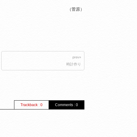
（菅原）
prev»
時計作り
Trackback : 0
Comments : 0