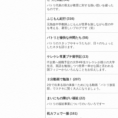
パトリ代表の骨太が教育に対する熱い想いを綴った
ものです。
ふじもん紀行 (316)
元熱血中学教師ふじもんが世界を旅しながら世の中
を考える、暑苦しいブログです（笑）
パトリと愉快な仲間たち (58)
パトリのスタッフやキャラたちが、日々のちょっと
したネタを語ります。
ケレケレ常夏プチ留学記 (13)
IT企業へ就職予定の大学4年生ケレケレが残りの大学
生活、英語を勉強しつつ世界一幸せな国と言われる
国フィジーからいろんなことをお伝えします。
２分動画で勉強！ (207)
2分で出来る頭の体操！ためになる動画「パトリ放送
部」でステキに賢く大人になりましょう。
まいにちの障がい福祉 (22)
パトリの福祉事業についてのいろいろです〜
机カフェで一服 (161)