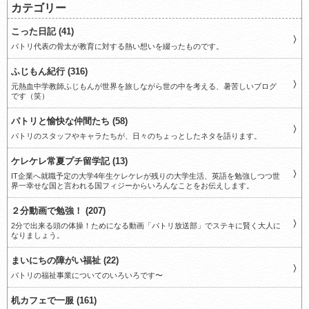
カテゴリー
こった日記 (41)
パトリ代表の骨太が教育に対する熱い想いを綴ったものです。
ふじもん紀行 (316)
元熱血中学教師ふじもんが世界を旅しながら世の中を考える、暑苦しいブログ
です（笑）
パトリと愉快な仲間たち (58)
パトリのスタッフやキャラたちが、日々のちょっとしたネタを語ります。
ケレケレ常夏プチ留学記 (13)
IT企業へ就職予定の大学4年生ケレケレが残りの大学生活、英語を勉強しつつ世
界一幸せな国と言われる国フィジーからいろんなことをお伝えします。
２分動画で勉強！ (207)
2分で出来る頭の体操！ためになる動画「パトリ放送部」でステキに賢く大人に
なりましょう。
まいにちの障がい福祉 (22)
パトリの福祉事業についてのいろいろです〜
机カフェで一服 (161)