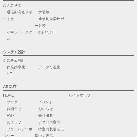
ひふみ学園
通信制高校サポ
学習塾
ート校
通信制大学サポ
ート校
小中フリースク
伸楽だより
ール
システム設計
システム設計
作業効率化
データ可視化
IoT
ABOUT
HOME
サイトマップ
ブログ
イベント
お問合せ
お知らせ
FAQ
会社概要
スタッフ
アクセス案内
プライバシーポ
特定商取引法に
リシー
基づく表示