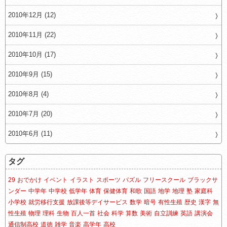
2010年12月 (12)
2010年11月 (22)
2010年10月 (17)
2010年9月 (15)
2010年8月 (4)
2010年7月 (20)
2010年6月 (11)
タグ
29
おでかけ
イベント
イラスト
スポーツ
パズル
フリースクール
ブラックサ
ンダー
中学年
中学校
低学年
体育
保健体育
和歌
国語
地学
地理
塾
家庭科
小学校
就労移行支援
放課後等デイサービス
数学
暗号
有性生殖
歴史
漢字
無
性生殖
物理
理科
生物
百人一首
社会
科学
算数
美術
自立訓練
英語
講演会
通信制高校
道徳
雑学
音楽
高学年
高校