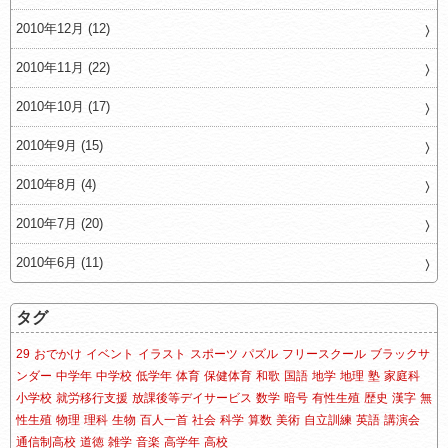
2010年12月 (12)
2010年11月 (22)
2010年10月 (17)
2010年9月 (15)
2010年8月 (4)
2010年7月 (20)
2010年6月 (11)
タグ
29
おでかけ
イベント
イラスト
スポーツ
パズル
フリースクール
ブラックサ
ンダー
中学年
中学校
低学年
体育
保健体育
和歌
国語
地学
地理
塾
家庭科
小学校
就労移行支援
放課後等デイサービス
数学
暗号
有性生殖
歴史
漢字
無
性生殖
物理
理科
生物
百人一首
社会
科学
算数
美術
自立訓練
英語
講演会
通信制高校
道徳
雑学
音楽
高学年
高校