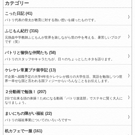
カテゴリー
こった日記 (41)
パトリ代表の骨太が教育に対する熱い想いを綴ったものです。
ふじもん紀行 (316)
元熱血中学教師ふじもんが世界を旅しながら世の中を考える、暑苦しいブログ
です（笑）
パトリと愉快な仲間たち (58)
パトリのスタッフやキャラたちが、日々のちょっとしたネタを語ります。
ケレケレ常夏プチ留学記 (13)
IT企業へ就職予定の大学4年生ケレケレが残りの大学生活、英語を勉強しつつ世
界一幸せな国と言われる国フィジーからいろんなことをお伝えします。
２分動画で勉強！ (207)
2分で出来る頭の体操！ためになる動画「パトリ放送部」でステキに賢く大人に
なりましょう。
まいにちの障がい福祉 (22)
パトリの福祉事業についてのいろいろです〜
机カフェで一服 (161)