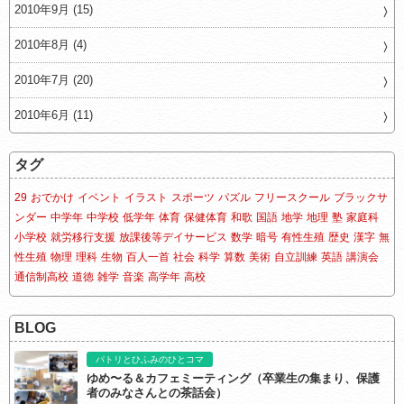
2010年9月 (15)
2010年8月 (4)
2010年7月 (20)
2010年6月 (11)
タグ
29
おでかけ
イベント
イラスト
スポーツ
パズル
フリースクール
ブラックサ
ンダー
中学年
中学校
低学年
体育
保健体育
和歌
国語
地学
地理
塾
家庭科
小学校
就労移行支援
放課後等デイサービス
数学
暗号
有性生殖
歴史
漢字
無
性生殖
物理
理科
生物
百人一首
社会
科学
算数
美術
自立訓練
英語
講演会
通信制高校
道徳
雑学
音楽
高学年
高校
BLOG
パトリとひふみのひとコマ
ゆめ〜る＆カフェミーティング（卒業生の集まり、保護
者のみなさんとの茶話会）