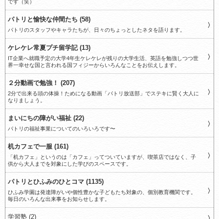
です（笑）
パトリと愉快な仲間たち (58)
パトリのスタッフやキャラたちが、日々のちょっとしたネタを語ります。
ケレケレ常夏プチ留学記 (13)
IT企業へ就職予定の大学4年生ケレケレが残りの大学生活、英語を勉強しつつ世
界一幸せな国と言われる国フィジーからいろんなことをお伝えします。
２分動画で勉強！ (207)
2分で出来る頭の体操！ためになる動画「パトリ放送部」でステキに賢く大人に
なりましょう。
まいにちの障がい福祉 (22)
パトリの福祉事業についてのいろいろです〜
机カフェで一服 (161)
「机カフェ」というのは「カフェ」ってついていますが、喫茶店ではなく、子
供から大人までを対象にした学びのスペースです。
パトリとひふみのひとコマ (1135)
ひふみ学園は発達障がいや個性豊かな子どもたち対象の、個別教育機関です。
毎日のいろんな出来事をお知らせします。
学習塾 (2)