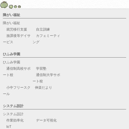
障がい福祉
障がい福祉
就労移行支援
自立訓練
放課後等デイサ
カフェミーティ
ービス
ング
ひふみ学園
ひふみ学園
通信制高校サポ
学習塾
ート校
通信制大学サポ
ート校
小中フリースク
伸楽だより
ール
システム設計
システム設計
作業効率化
データ可視化
IoT