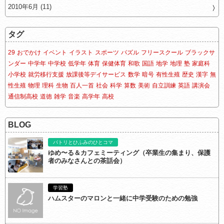
2010年6月 (11)
タグ
29
おでかけ
イベント
イラスト
スポーツ
パズル
フリースクール
ブラックサ
ンダー
中学年
中学校
低学年
体育
保健体育
和歌
国語
地学
地理
塾
家庭科
小学校
就労移行支援
放課後等デイサービス
数学
暗号
有性生殖
歴史
漢字
無
性生殖
物理
理科
生物
百人一首
社会
科学
算数
美術
自立訓練
英語
講演会
通信制高校
道徳
雑学
音楽
高学年
高校
BLOG
パトリとひふみのひとコマ
ゆめ〜る＆カフェミーティング（卒業生の集まり、保護
者のみなさんとの茶話会）
学習塾
ハムスターのマロンと一緒に中学受験のための勉強