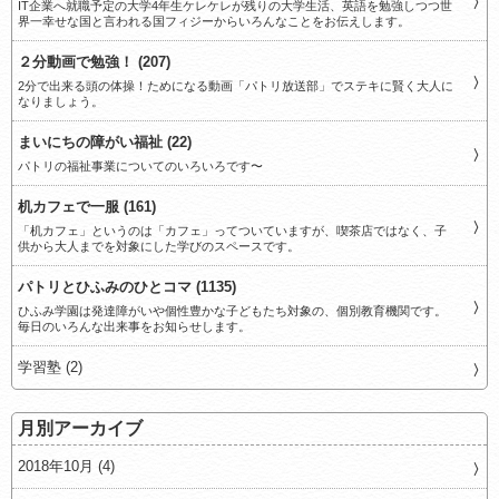
IT企業へ就職予定の大学4年生ケレケレが残りの大学生活、英語を勉強しつつ世
界一幸せな国と言われる国フィジーからいろんなことをお伝えします。
２分動画で勉強！ (207)
2分で出来る頭の体操！ためになる動画「パトリ放送部」でステキに賢く大人に
なりましょう。
まいにちの障がい福祉 (22)
パトリの福祉事業についてのいろいろです〜
机カフェで一服 (161)
「机カフェ」というのは「カフェ」ってついていますが、喫茶店ではなく、子
供から大人までを対象にした学びのスペースです。
パトリとひふみのひとコマ (1135)
ひふみ学園は発達障がいや個性豊かな子どもたち対象の、個別教育機関です。
毎日のいろんな出来事をお知らせします。
学習塾 (2)
月別アーカイブ
2018年10月 (4)