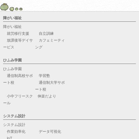
障がい福祉
障がい福祉
就労移行支援
自立訓練
放課後等デイサ
カフェミーティ
ービス
ング
ひふみ学園
ひふみ学園
通信制高校サポ
学習塾
ート校
通信制大学サポ
ート校
小中フリースク
伸楽だより
ール
システム設計
システム設計
作業効率化
データ可視化
IoT