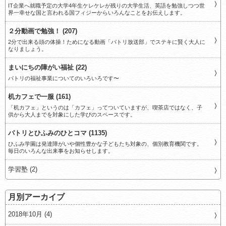
IT企業へ就職予定の大学4年生ケレケレが残りの大学生活、英語を勉強しつつ世
界一幸せな国と言われる国フィジーからいろんなことをお伝えします。
２分動画で勉強！ (207)
2分で出来る頭の体操！ためになる動画「パトリ放送部」でステキに賢く大人に
なりましょう。
まいにちの障がい福祉 (22)
パトリの福祉事業についてのいろいろです〜
机カフェで一服 (161)
「机カフェ」というのは「カフェ」ってついていますが、喫茶店ではなく、子
供から大人までを対象にした学びのスペースです。
パトリとひふみのひとコマ (1135)
ひふみ学園は発達障がいや個性豊かな子どもたち対象の、個別教育機関です。
毎日のいろんな出来事をお知らせします。
学習塾 (2)
月別アーカイブ
2018年10月 (4)