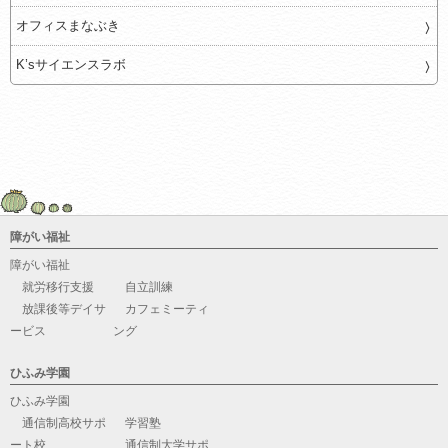
オフィスまなぶき
K’sサイエンスラボ
障がい福祉
障がい福祉
就労移行支援
自立訓練
放課後等デイサ
カフェミーティ
ービス
ング
ひふみ学園
ひふみ学園
通信制高校サポ
学習塾
ート校
通信制大学サポ