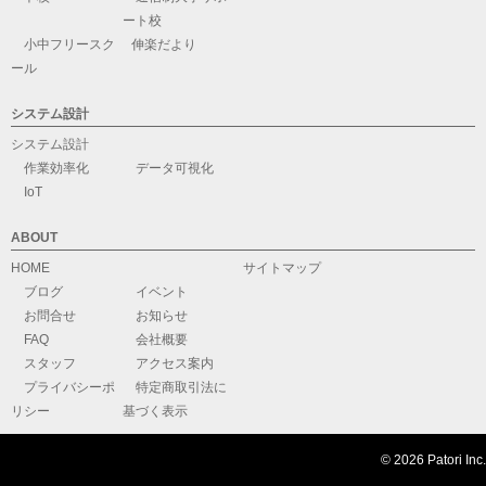
ート校
小中フリースク
伸楽だより
ール
システム設計
システム設計
作業効率化
データ可視化
IoT
ABOUT
HOME
サイトマップ
ブログ
イベント
お問合せ
お知らせ
FAQ
会社概要
スタッフ
アクセス案内
プライバシーポ
特定商取引法に
リシー
基づく表示
© 2026 Patori Inc.