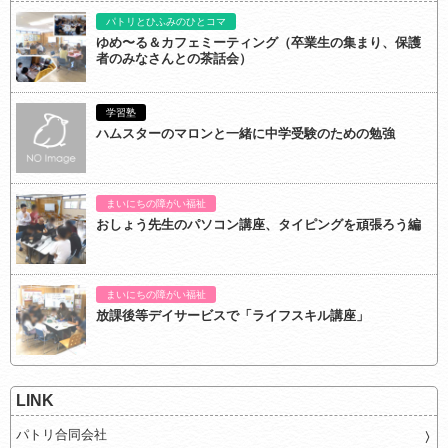
パトリとひふみのひとコマ
ゆめ〜る＆カフェミーティング（卒業生の集まり、保護
者のみなさんとの茶話会）
学習塾
ハムスターのマロンと一緒に中学受験のための勉強
まいにちの障がい福祉
おしょう先生のパソコン講座、タイピングを頑張ろう編
まいにちの障がい福祉
放課後等デイサービスで「ライフスキル講座」
LINK
パトリ合同会社