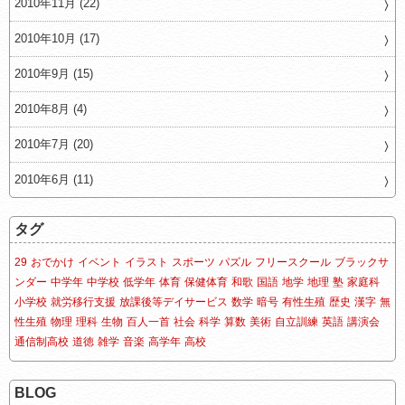
2010年11月 (22)
2010年10月 (17)
2010年9月 (15)
2010年8月 (4)
2010年7月 (20)
2010年6月 (11)
タグ
29
おでかけ
イベント
イラスト
スポーツ
パズル
フリースクール
ブラックサ
ンダー
中学年
中学校
低学年
体育
保健体育
和歌
国語
地学
地理
塾
家庭科
小学校
就労移行支援
放課後等デイサービス
数学
暗号
有性生殖
歴史
漢字
無
性生殖
物理
理科
生物
百人一首
社会
科学
算数
美術
自立訓練
英語
講演会
通信制高校
道徳
雑学
音楽
高学年
高校
BLOG