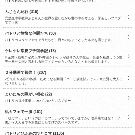
パトリ代表の骨太が教育に対する熱い想いを綴ったものです。
ふじもん紀行 (316)
元熱血中学教師ふじもんが世界を旅しながら世の中を考える、暑苦しいブログ
です（笑）
パトリと愉快な仲間たち (58)
パトリのスタッフやキャラたちが、日々のちょっとしたネタを語ります。
ケレケレ常夏プチ留学記 (13)
IT企業へ就職予定の大学4年生ケレケレが残りの大学生活、英語を勉強しつつ世
界一幸せな国と言われる国フィジーからいろんなことをお伝えします。
２分動画で勉強！ (207)
2分で出来る頭の体操！ためになる動画「パトリ放送部」でステキに賢く大人に
なりましょう。
まいにちの障がい福祉 (22)
パトリの福祉事業についてのいろいろです〜
机カフェで一服 (161)
「机カフェ」というのは「カフェ」ってついていますが、喫茶店ではなく、子
供から大人までを対象にした学びのスペースです。
パトリとひふみのひとコマ (1135)