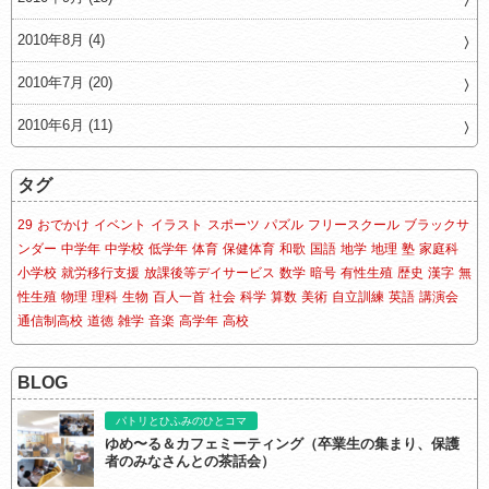
2010年8月 (4)
2010年7月 (20)
2010年6月 (11)
タグ
29
おでかけ
イベント
イラスト
スポーツ
パズル
フリースクール
ブラックサ
ンダー
中学年
中学校
低学年
体育
保健体育
和歌
国語
地学
地理
塾
家庭科
小学校
就労移行支援
放課後等デイサービス
数学
暗号
有性生殖
歴史
漢字
無
性生殖
物理
理科
生物
百人一首
社会
科学
算数
美術
自立訓練
英語
講演会
通信制高校
道徳
雑学
音楽
高学年
高校
BLOG
パトリとひふみのひとコマ
ゆめ〜る＆カフェミーティング（卒業生の集まり、保護
者のみなさんとの茶話会）