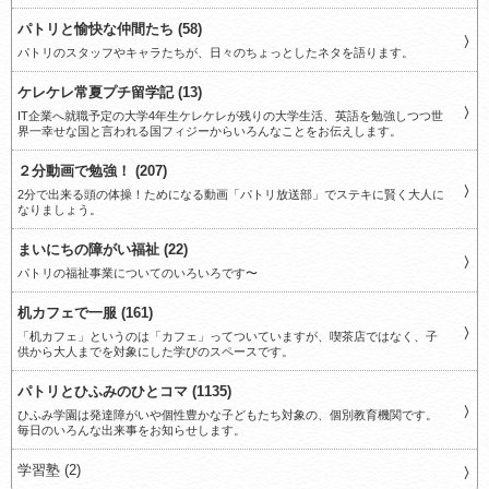
パトリと愉快な仲間たち (58)
パトリのスタッフやキャラたちが、日々のちょっとしたネタを語ります。
ケレケレ常夏プチ留学記 (13)
IT企業へ就職予定の大学4年生ケレケレが残りの大学生活、英語を勉強しつつ世
界一幸せな国と言われる国フィジーからいろんなことをお伝えします。
２分動画で勉強！ (207)
2分で出来る頭の体操！ためになる動画「パトリ放送部」でステキに賢く大人に
なりましょう。
まいにちの障がい福祉 (22)
パトリの福祉事業についてのいろいろです〜
机カフェで一服 (161)
「机カフェ」というのは「カフェ」ってついていますが、喫茶店ではなく、子
供から大人までを対象にした学びのスペースです。
パトリとひふみのひとコマ (1135)
ひふみ学園は発達障がいや個性豊かな子どもたち対象の、個別教育機関です。
毎日のいろんな出来事をお知らせします。
学習塾 (2)