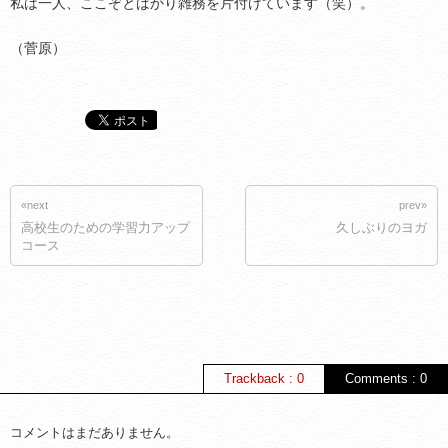
私は一人、ここぞとばかり雑務を片付けています（笑）。
（菅原）
«next
prev»
高校生のための学習力アップ
久しぶりのヨガ
コース
Trackback : 0
Comments : 0
コメントはまだありません。