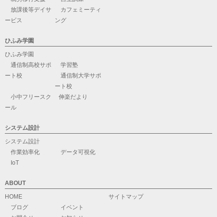
放課後等デイサ
カフェミーティ
ービス
ング
ひふみ学園
ひふみ学園
通信制高校サポ
学習塾
ート校
通信制大学サポ
ート校
小中フリースク
伸楽だより
ール
システム設計
システム設計
作業効率化
データ可視化
IoT
ABOUT
HOME
サイトマップ
ブログ
イベント