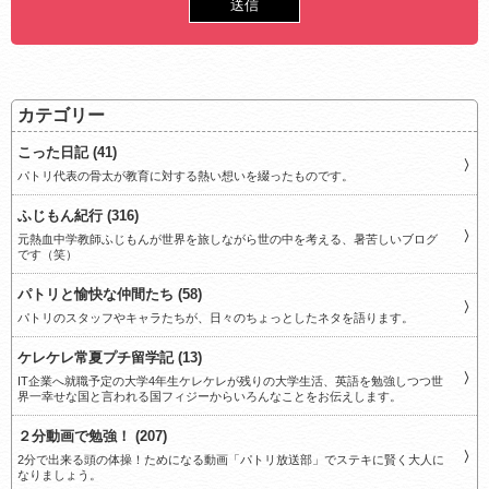
カテゴリー
こった日記 (41)
パトリ代表の骨太が教育に対する熱い想いを綴ったものです。
ふじもん紀行 (316)
元熱血中学教師ふじもんが世界を旅しながら世の中を考える、暑苦しいブログ
です（笑）
パトリと愉快な仲間たち (58)
パトリのスタッフやキャラたちが、日々のちょっとしたネタを語ります。
ケレケレ常夏プチ留学記 (13)
IT企業へ就職予定の大学4年生ケレケレが残りの大学生活、英語を勉強しつつ世
界一幸せな国と言われる国フィジーからいろんなことをお伝えします。
２分動画で勉強！ (207)
2分で出来る頭の体操！ためになる動画「パトリ放送部」でステキに賢く大人に
なりましょう。