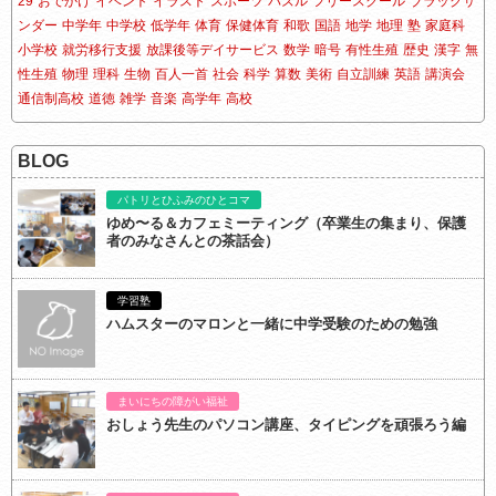
29
おでかけ
イベント
イラスト
スポーツ
パズル
フリースクール
ブラックサ
ンダー
中学年
中学校
低学年
体育
保健体育
和歌
国語
地学
地理
塾
家庭科
小学校
就労移行支援
放課後等デイサービス
数学
暗号
有性生殖
歴史
漢字
無
性生殖
物理
理科
生物
百人一首
社会
科学
算数
美術
自立訓練
英語
講演会
通信制高校
道徳
雑学
音楽
高学年
高校
BLOG
パトリとひふみのひとコマ
ゆめ〜る＆カフェミーティング（卒業生の集まり、保護
者のみなさんとの茶話会）
学習塾
ハムスターのマロンと一緒に中学受験のための勉強
まいにちの障がい福祉
おしょう先生のパソコン講座、タイピングを頑張ろう編