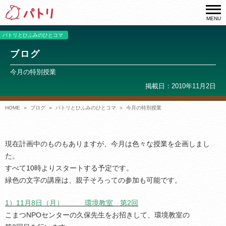
MENU
パトリとひふみのひとコマ
ブログ
今月の特別授業
掲載日：2010年11月2日
HOME
ブログ
パトリとひふみのひとコマ
今月の特別授業
現在計画中のものもありますが、今月は色々な授業を企画しまし
た。
すべて10時よりスタートする予定です。
緑色の文字の講座は、親子そろっての参加も可能です。
1）11月8日（月） 環境教室 第2回
こまつNPOセンターの久保先生をお招きして、環境教室の