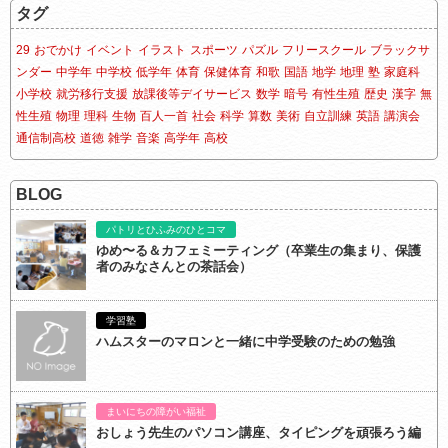
タグ
29
おでかけ
イベント
イラスト
スポーツ
パズル
フリースクール
ブラックサ
ンダー
中学年
中学校
低学年
体育
保健体育
和歌
国語
地学
地理
塾
家庭科
小学校
就労移行支援
放課後等デイサービス
数学
暗号
有性生殖
歴史
漢字
無
性生殖
物理
理科
生物
百人一首
社会
科学
算数
美術
自立訓練
英語
講演会
通信制高校
道徳
雑学
音楽
高学年
高校
BLOG
パトリとひふみのひとコマ
ゆめ〜る＆カフェミーティング（卒業生の集まり、保護
者のみなさんとの茶話会）
学習塾
ハムスターのマロンと一緒に中学受験のための勉強
まいにちの障がい福祉
おしょう先生のパソコン講座、タイピングを頑張ろう編