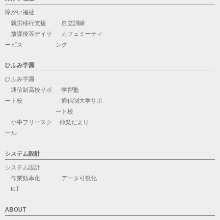
障がい福祉
就労移行支援
自立訓練
放課後等デイサ
カフェミーティ
ービス
ング
ひふみ学園
ひふみ学園
通信制高校サポ
学習塾
ート校
通信制大学サポ
ート校
小中フリースク
伸楽だより
ール
システム設計
システム設計
作業効率化
データ可視化
IoT
ABOUT