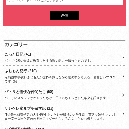
カテゴリー
こった日記 (41)
パトリ代表の骨太が教育に対する熱い想いを綴ったものです。
ふじもん紀行 (316)
元熱血中学教師ふじもんが世界を旅しながら世の中を考える、暑苦しいブログ
です（笑）
パトリと愉快な仲間たち (58)
パトリのスタッフやキャラたちが、日々のちょっとしたネタを語ります。
ケレケレ常夏プチ留学記 (13)
IT企業へ就職予定の大学4年生ケレケレが残りの大学生活、英語を勉強しつつ世
界一幸せな国と言われる国フィジーからいろんなことをお伝えします。