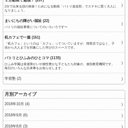
２分動画で勉強！ (207)
2分で出来る頭の体操！ためになる動画「パトリ放送部」でステキに賢く大人に
なりましょう。
まいにちの障がい福祉 (22)
パトリの福祉事業についてのいろいろです〜
机カフェで一服 (161)
「机カフェ」というのは「カフェ」ってついていますが、喫茶店ではなく、子
供から大人までを対象にした学びのスペースです。
パトリとひふみのひとコマ (1135)
ひふみ学園は発達障がいや個性豊かな子どもたち対象の、個別教育機関です。
毎日のいろんな出来事をお知らせします。
学習塾 (2)
月別アーカイブ
2018年10月 (4)
2018年9月 (6)
2018年8月 (3)