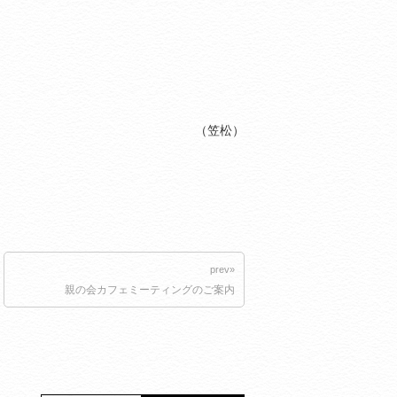
。
（笠松）
prev»
親の会カフェミーティングのご案内