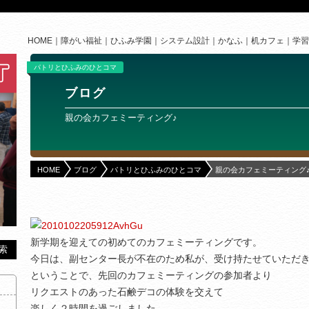
HOME
障がい福祉
ひふみ学園
システム設計
かなふ
机カフェ
学習
パトリとひふみのひとコマ
ブログ
親の会カフェミーティング♪
HOME
ブログ
パトリとひふみのひとコマ
親の会カフェミーティング
新学期を迎えての初めてのカフェミーティングです。
今日は、副センター長が不在のため私が、受け持たせていただ
ということで、先回のカフェミーティングの参加者より
リクエストのあった石鹸デコの体験を交えて
楽しく２時間を過ごしました。