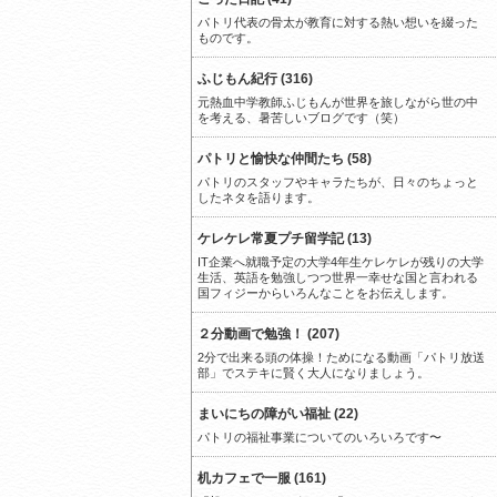
パトリ代表の骨太が教育に対する熱い想いを綴った
ものです。
ふじもん紀行 (316)
元熱血中学教師ふじもんが世界を旅しながら世の中
を考える、暑苦しいブログです（笑）
パトリと愉快な仲間たち (58)
パトリのスタッフやキャラたちが、日々のちょっと
したネタを語ります。
ケレケレ常夏プチ留学記 (13)
IT企業へ就職予定の大学4年生ケレケレが残りの大学
生活、英語を勉強しつつ世界一幸せな国と言われる
国フィジーからいろんなことをお伝えします。
２分動画で勉強！ (207)
2分で出来る頭の体操！ためになる動画「パトリ放送
部」でステキに賢く大人になりましょう。
まいにちの障がい福祉 (22)
パトリの福祉事業についてのいろいろです〜
机カフェで一服 (161)