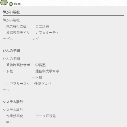
障がい福祉
障がい福祉
就労移行支援
自立訓練
放課後等デイサ
カフェミーティ
ービス
ング
ひふみ学園
ひふみ学園
通信制高校サポ
学習塾
ート校
通信制大学サポ
ート校
小中フリースク
伸楽だより
ール
システム設計
システム設計
作業効率化
データ可視化
IoT