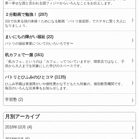
界一幸せな国と言われる国フィジーからいろんなことをお伝えします。
２分動画で勉強！ (207)
2分で出来る頭の体操！ためになる動画「パトリ放送部」でステキに賢く大人に
なりましょう。
まいにちの障がい福祉 (22)
パトリの福祉事業についてのいろいろです〜
机カフェで一服 (161)
「机カフェ」というのは「カフェ」ってついていますが、喫茶店ではなく、子
供から大人までを対象にした学びのスペースです。
パトリとひふみのひとコマ (1135)
ひふみ学園は発達障がいや個性豊かな子どもたち対象の、個別教育機関です。
毎日のいろんな出来事をお知らせします。
学習塾 (2)
月別アーカイブ
2018年10月 (4)