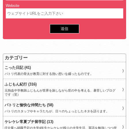
Website
カテゴリー
こった日記 (41)
パトリ代表の骨太が教育に対する熱い想いを綴ったものです。
ふじもん紀行 (316)
元熱血中学教師ふじもんが世界を旅しながら世の中を考える、暑苦しいブログ
です（笑）
パトリと愉快な仲間たち (58)
パトリのスタッフやキャラたちが、日々のちょっとしたネタを語ります。
ケレケレ常夏プチ留学記 (13)
IT企業へ就職予定の大学4年生ケレケレが残りの大学生活、英語を勉強しつつ世