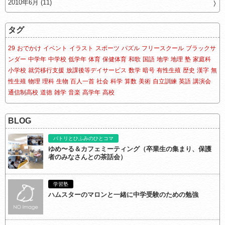
2010年6月 (11)
タグ
29
おでかけ
イベント
イラスト
スポーツ
パズル
フリースクール
ブラックサ
ンダー
中学年
中学校
低学年
体育
保健体育
和歌
国語
地学
地理
塾
家庭科
小学校
就労移行支援
放課後等デイサービス
数学
暗号
有性生殖
歴史
漢字
無
性生殖
物理
理科
生物
百人一首
社会
科学
算数
美術
自立訓練
英語
講演会
通信制高校
道徳
雑学
音楽
高学年
高校
BLOG
パトリとひふみのひとコマ
ゆめ〜る＆カフェミーティング（卒業生の集まり、保護
者のみなさんとの茶話会）
学習塾
ハムスターのマロンと一緒に中学受験のための勉強