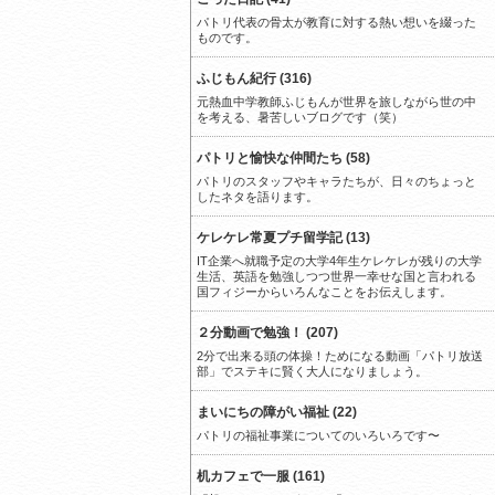
パトリ代表の骨太が教育に対する熱い想いを綴った
ものです。
ふじもん紀行 (316)
元熱血中学教師ふじもんが世界を旅しながら世の中
を考える、暑苦しいブログです（笑）
パトリと愉快な仲間たち (58)
パトリのスタッフやキャラたちが、日々のちょっと
したネタを語ります。
ケレケレ常夏プチ留学記 (13)
IT企業へ就職予定の大学4年生ケレケレが残りの大学
生活、英語を勉強しつつ世界一幸せな国と言われる
国フィジーからいろんなことをお伝えします。
２分動画で勉強！ (207)
2分で出来る頭の体操！ためになる動画「パトリ放送
部」でステキに賢く大人になりましょう。
まいにちの障がい福祉 (22)
パトリの福祉事業についてのいろいろです〜
机カフェで一服 (161)