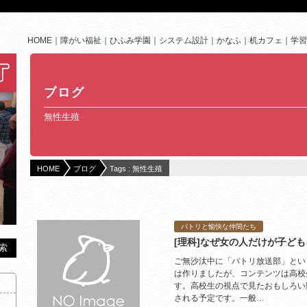
HOME
障がい福祉
ひふみ学園
システム設計
かなふ
机カフェ
学習
ブログ
無性生殖
HOME
ブログ
Tags : 無性生殖
パトリと愉快な仲間たち
[理科]なぜ女の人だけが子ど
ご無沙汰中に「パトリ放送部」とい
は作りましたが、コンテンツは高校
す。高校生の視点で見たおもしろい
される予定です。一般…