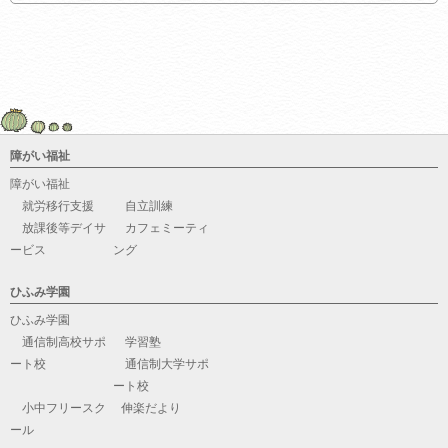
障がい福祉
障がい福祉
就労移行支援
自立訓練
放課後等デイサ
カフェミーティ
ービス
ング
ひふみ学園
ひふみ学園
通信制高校サポ
学習塾
ート校
通信制大学サポ
ート校
小中フリースク
伸楽だより
ール