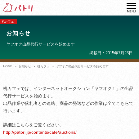
MENU
机カフェ
お知らせ
ヤフオク出品代行サービスを始めます
掲載日：2015年7月23日
HOME
お知らせ
机カフェ
ヤフオク出品代行サービスを始めます
机カフェでは、インターネット
オークション
「
ヤフオク！
」の
出品
代行
サービスを始めます。
出品作業や落札者との連絡、商品の発送などの作業は全てこちらで
行います。
詳細はこちらをご覧ください。
http://patori.jp/contents/cafe/auctions/