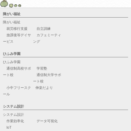
障がい福祉
障がい福祉
就労移行支援
自立訓練
放課後等デイサ
カフェミーティ
ービス
ング
ひふみ学園
ひふみ学園
通信制高校サポ
学習塾
ート校
通信制大学サポ
ート校
小中フリースク
伸楽だより
ール
システム設計
システム設計
作業効率化
データ可視化
IoT