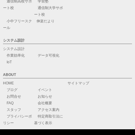
通信制高校サポ
学習塾
ート校
通信制大学サポ
ート校
小中フリースク
伸楽だより
ール
システム設計
システム設計
作業効率化
データ可視化
IoT
ABOUT
HOME
サイトマップ
ブログ
イベント
お問合せ
お知らせ
FAQ
会社概要
スタッフ
アクセス案内
プライバシーポ
特定商取引法に
リシー
基づく表示