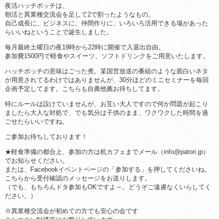
夜活ハッチポッチは、
朝活と異業種交流会を足して2で割ったようなもの。
自己成長に、ビジネスに、仲間作りに、いろいろ活用できる場があった
らいいねということで誕生しました。
毎月最終土曜日の夜19時から22時に開催で入退出自由。
参加費1500円で軽食やスイーツ、ソフトドリンクをご用意いたします。
ハッチポッチの意味はごった煮。某国営放送の番組のような面白いネタ
が用意されてるわけではありませんが、30分ほどのミニセミナーを毎回
企画予定してます。こちらも自薦他薦お待ちしてます。
特にルールは設けていませんが、お互い大人ですので何か問題が起こり
ましたら大人な対処で、でも気分は子供のまま、ワクワクした時間を過
ごせたらいいですね。
ご参加お待ちしております！
★軽食準備の都合上、参加の方は机カフェまでメール（info@patori.jp）
でお知らせください。
または、Facebookイベントページの「参加する」を押してくださいね。
こちらから受付確認のメッセージをお送りします。
（でも、もちろんドタ参加もOKですよ～。どうぞご遠慮なくいらしてく
ださい。）
※異業種交流会が初めての方でも安心の会です