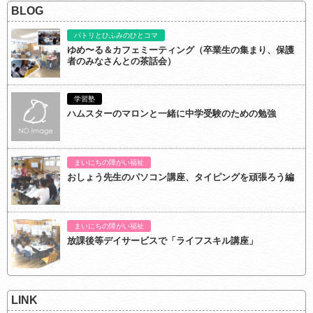
BLOG
パトリとひふみのひとコマ
ゆめ〜る＆カフェミーティング（卒業生の集まり、保護
者のみなさんとの茶話会）
学習塾
ハムスターのマロンと一緒に中学受験のための勉強
まいにちの障がい福祉
おしょう先生のパソコン講座、タイピングを頑張ろう編
まいにちの障がい福祉
放課後等デイサービスで「ライフスキル講座」
LINK