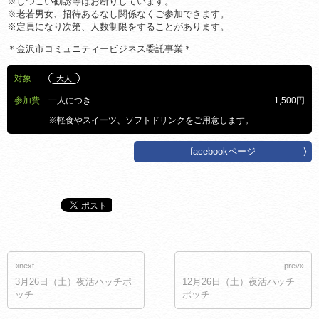
※しつこい勧誘等はお断りしています。
※老若男女、招待あるなし関係なくご参加できます。
※定員になり次第、人数制限をすることがあります。
＊金沢市コミュニティービジネス委託事業＊
対象
大人
参加費
一人につき
1,500円
※軽食やスイーツ、ソフトドリンクをご用意します。
facebookページ
«next
prev»
3月26日（土）夜活ハッチポ
12月26日（土）夜活ハッチ
ッチ
ポッチ