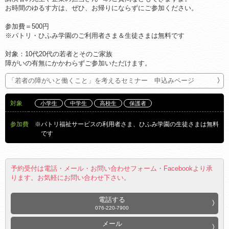
お時間のゆるす方は、ぜひ、お帰りにならずにご参加ください。
参加費＝500円
※パトリ・ひふみ学園のご利用者さま＆生徒さまは無料です
対象：10代20代の若者とそのご家族
障がいの有無にかかわらずご参加いただけます。
「若者の障がいと働くこと」を考えるセミナー 申込みページ
対象
小学生
中学生
高校生
保護者
参加費
※パトリ福祉サービスの利用者さま、ひふみ学園の生徒さまは無料
です
予約受付は電話・メール・お問い合わせフォーム・Facebookより承
ります。お気軽にお問い合わせ下さい。
電話する
076-220-7900
メール