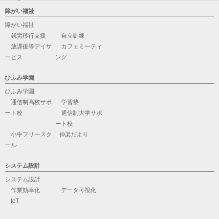
障がい福祉
障がい福祉
就労移行支援
自立訓練
放課後等デイサ
カフェミーティ
ービス
ング
ひふみ学園
ひふみ学園
通信制高校サポ
学習塾
ート校
通信制大学サポ
ート校
小中フリースク
伸楽だより
ール
システム設計
システム設計
作業効率化
データ可視化
IoT