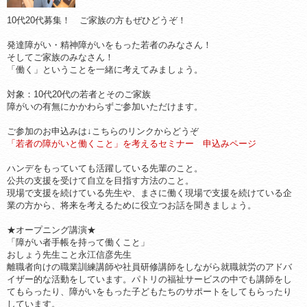
10代20代募集！ ご家族の方もぜひどうぞ！
発達障がい・精神障がいをもった若者のみなさん！
そしてご家族のみなさん！
「働く」ということを一緒に考えてみましょう。
対象：10代20代の若者とそのご家族
障がいの有無にかかわらずご参加いただけます。
ご参加のお申込みは↓こちらのリンクからどうぞ
「若者の障がいと働くこと」を考えるセミナー 申込みページ
ハンデをもっていても活躍している先輩のこと。
公共の支援を受けて自立を目指す方法のこと。
現場で支援を続けている先生や、まさに働く現場で支援を続けている企
業の方から、将来を考えるために役立つお話を聞きましょう。
★オープニング講演★
「障がい者手帳を持って働くこと」
おしょう先生こと永江信彦先生
離職者向けの職業訓練講師や社員研修講師をしながら就職就労のアドバ
イザー的な活動をしています。パトリの福祉サービスの中でも講師をし
てもらったり、障がいをもった子どもたちのサポートをしてもらったり
しています。