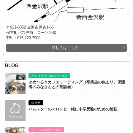
〒921-8052 金沢市保古1-36
保古町バス停前 ローソン隣
TEL：076-220-7900
詳しくはこちら
BLOG
パトリとひふみのひとコマ
ゆめ〜る＆カフェミーティング（卒業生の集まり、保護
者のみなさんとの茶話会）
学習塾
ハムスターのマロンと一緒に中学受験のための勉強
まいにちの障がい福祉