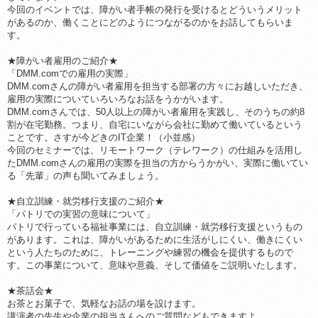
今回のイベントでは、障がい者手帳の発行を受けるとどういうメリット
があるのか、働くことにどのようにつながるのかをお話してもらいま
す。
★障がい者雇用のご紹介★
「DMM.comでの雇用の実際」
DMM.comさんの障がい者雇用を担当する部署の方々にお越しいただき、
雇用の実際についていろいろなお話をうかがいます。
DMM.comさんでは、50人以上の障がい者雇用を実践し、そのうちの約8
割が在宅勤務。つまり、自宅にいながら会社に勤めて働いているという
ことです。さすが今どきのIT企業！（小並感）
今回のセミナーでは、リモートワーク（テレワーク）の仕組みを活用し
たDMM.comさんの雇用の実際を担当の方からうかがい、実際に働いてい
る「先輩」の声も聞いてみましょう。
★自立訓練・就労移行支援のご紹介★
「パトリでの実習の意味について」
パトリで行っている福祉事業には、自立訓練・就労移行支援というもの
があります。これは、障がいがあるために生活がしにくい、働きにくい
という人たちのために、トレーニングや練習の機会を提供するもので
す。この事業について、意味や意義、そして価値をご説明いたします。
★茶話会★
お茶とお菓子で、気軽なお話の場を設けます。
講演者の先生や企業の担当さんへのご質問などもできますよ。