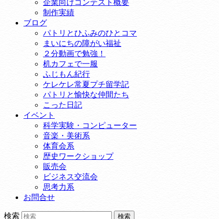
企業向けコンテスト概要
制作実績
ブログ
パトリとひふみのひとコマ
まいにちの障がい福祉
２分動画で勉強！
机カフェで一服
ふじもん紀行
ケレケレ常夏プチ留学記
パトリと愉快な仲間たち
こった日記
イベント
科学実験・コンピューター
音楽・美術系
体育会系
歴史ワークショップ
販売会
ビジネス交流会
思考力系
お問合せ
検索