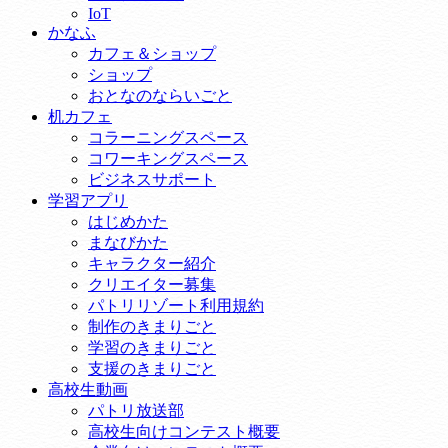
IoT
かなふ
カフェ＆ショップ
ショップ
おとなのならいごと
机カフェ
コラーニングスペース
コワーキングスペース
ビジネスサポート
学習アプリ
はじめかた
まなびかた
キャラクター紹介
クリエイター募集
パトリリゾート利用規約
制作のきまりごと
学習のきまりごと
支援のきまりごと
高校生動画
パトリ放送部
高校生向けコンテスト概要