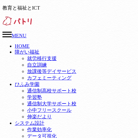
教育と福祉とICT
MENU
HOME
障がい福祉
就労移行支援
自立訓練
放課後等デイサービス
カフェミーティング
ひふみ学園
通信制高校サポート校
学習塾
通信制大学サポート校
小中フリースクール
伸楽だより
システム設計
作業効率化
データ可視化